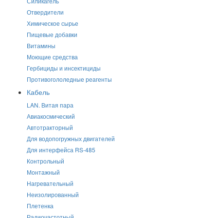
Силикагель
Отвердители
Химическое сырье
Пищевые добавки
Витамины
Моющие средства
Гербициды и инсектициды
Противогололедные реагенты
Кабель
LAN. Витая пара
Авиакосмический
Автотракторный
Для водопогружных двигателей
Для интерфейса RS-485
Контрольный
Монтажный
Нагревательный
Неизолированный
Плетенка
Радиочастотный