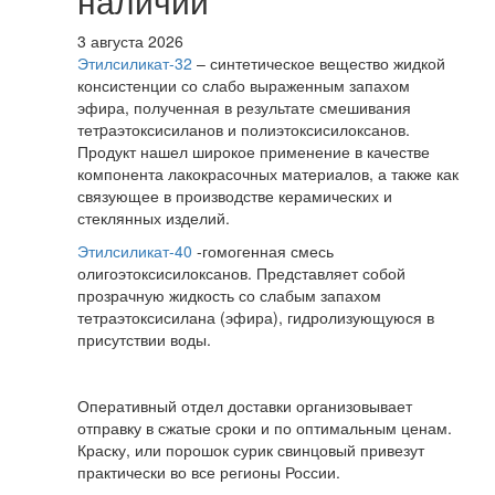
наличии
3 августа 2026
Этилсиликат-32
– синтетическое вещество жидкой
консистенции со слабо выраженным запахом
эфира, полученная в результате смешивания
тетpаэтоксисиланов и полиэтоксисилоксанов.
Продукт нашел широкое применение в качестве
компонента лакокрасочных материалов, а также как
связующее в производстве керамических и
стеклянных изделий.
Этилсиликат-40
-гомогенная смесь
олигоэтоксисилоксанов. Представляет собой
прозрачную жидкость со слабым запахом
тетраэтоксисилана (эфира), гидролизующуюся в
присутствии воды.
Оперативный отдел доставки организовывает
отправку в сжатые сроки и по оптимальным ценам.
Краску, или порошок сурик свинцовый привезут
практически во все регионы России.