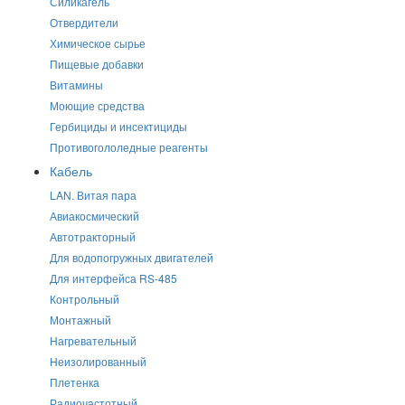
Силикагель
Отвердители
Химическое сырье
Пищевые добавки
Витамины
Моющие средства
Гербициды и инсектициды
Противогололедные реагенты
Кабель
LAN. Витая пара
Авиакосмический
Автотракторный
Для водопогружных двигателей
Для интерфейса RS-485
Контрольный
Монтажный
Нагревательный
Неизолированный
Плетенка
Радиочастотный