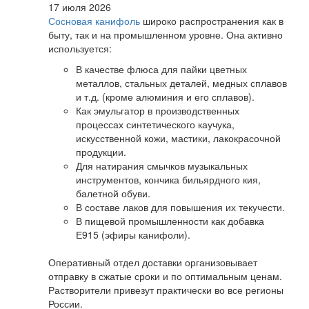
17 июля 2026
Сосновая канифоль
широко распространения как в
быту, так и на промышленном уровне. Она активно
используется:
В качестве флюса для пайки цветных
металлов, стальных деталей, медных сплавов
и т.д. (кроме алюминия и его сплавов).
Как эмульгатор в производственных
процессах синтетического каучука,
искусственной кожи, мастики, лакокрасочной
продукции.
Для натирания смычков музыкальных
инструментов, кончика бильярдного кия,
балетной обуви.
В составе лаков для повышения их текучести.
В пищевой промышленности как добавка
Е915 (эфиры канифоли).
Оперативный отдел доставки организовывает
отправку в сжатые сроки и по оптимальным ценам.
Растворители привезут практически во все регионы
России.