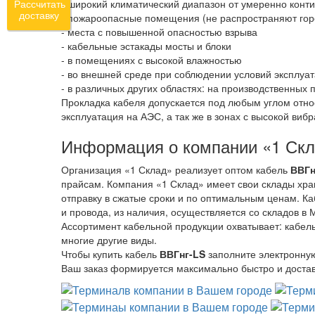
- широкий климатический диапазон от умеренно конти
Рассчитать
доставку
- пожароопасные помещения (не распространяют горе
- места с повышенной опасностью взрыва
- кабельные эстакады мосты и блоки
- в помещениях с высокой влажностью
- во внешней среде при соблюдении условий эксплуа
- в различных других областях: на производственных
Прокладка кабеля допускается под любым углом отно
эксплуатация на АЭС, а так же в зонах с высокой виб
Информация о компании «1 Ск
Организация «1 Склад» реализует оптом кабель
ВВГн
прайсам. Компания «1 Склад» имеет свои склады хра
отправку в сжатые сроки и по оптимальным ценам. Ка
и провода, из наличия, осуществляется со складов в 
Ассортимент кабельной продукции охватывает: кабель
многие другие виды.
Чтобы купить кабель
ВВГнг-LS
заполните электронную
Ваш заказ формируется максимально быстро и достав