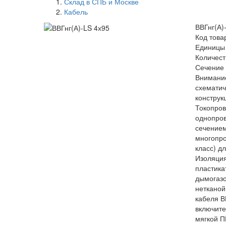
Склад в СПБ и Москве
Кабель
ВВГнг(А)
Код това
Единицы
Количест
Сечение 
Внимание
схемати
конструк
Токопро
однопров
сечением
многопро
класс) д
Изоляция
пластика
дымогазо
нетканой
кабеля В
включите
мягкой П