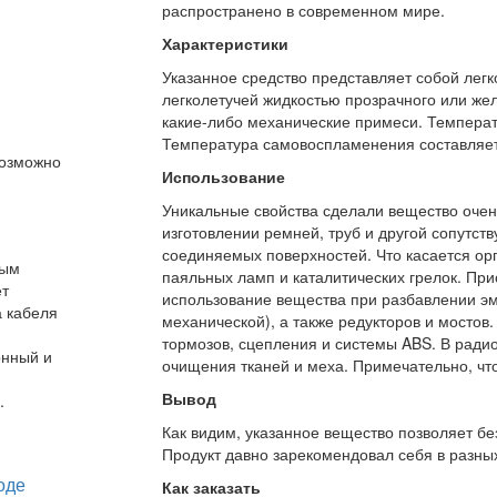
распространено в современном мире.
Характеристики
Указанное средство представляет собой лег
легколетучей жидкостью прозрачного или желт
какие-либо механические примеси. Температ
Температура самовоспламенения составляет
Возможно
Использование
Уникальные свойства сделали вещество очен
изготовлении ремней, труб и другой сопутс
соединяемых поверхностей. Что касается орг
ным
паяльных ламп и каталитических грелок. При
ет
использование вещества при разбавлении эма
а кабеля
механической), а также редукторов и мостов
тормозов, сцепления и системы ABS. В ради
онный и
очищения тканей и меха. Примечательно, что
Вывод
.
Как видим, указанное вещество позволяет бе
Продукт давно зарекомендовал себя в разных
Как заказать