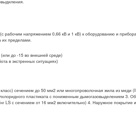
овыдиления.
(с рабочим напряжением 0,66 кВ и 1 кВ) к оборудованию и прибор
а их пределами.
 (или до -15 во внешней среде)
ота в экстренных ситуациях)
ласс) сечением до 50 мм2 или многопроволочная жила из меди (II
илхлоридного пластиката с пониженным дымогазовыделением 3. О
Гнг LS с сечением от 16 мм2 включительно) 4. Наружное покрытие и