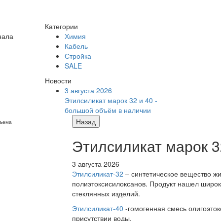
Категории
нала
Химия
Кабель
Стройка
SALE
Новости
3 августа 2026
Этилсиликат марок 32 и 40 -
большой объём в наличии
Назад
бъема
Этилсиликат марок 3
3 августа 2026
Этилсиликат-32
– синтетическое вещество жи
полиэтоксисилоксанов. Продукт нашел широк
стеклянных изделий.
Этилсиликат-40
-гомогенная смесь олигоэток
присутствии воды.