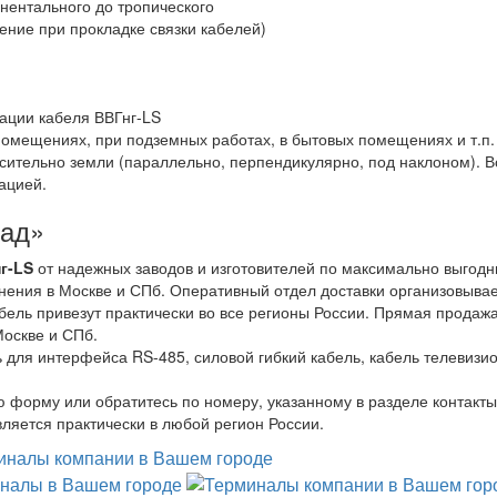
нентального до тропического
ние при прокладке связки кабелей)
тации кабеля ВВГнг-LS
 помещениях, при подземных работах, в бытовых помещениях и т.п.
сительно земли (параллельно, перпендикулярно, под наклоном). 
рацией.
лад»
г-LS
от надежных заводов и изготовителей по максимально выгод
нения в Москве и СПб. Оперативный отдел доставки организовыва
бель привезут практически во все регионы России. Прямая продаж
Москве и СПб.
 для интерфейса RS-485, силовой гибкий кабель, кабель телевизи
 форму или обратитесь по номеру, указанному в разделе контакты
ляется практически в любой регион России.