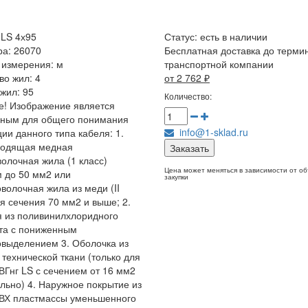
-LS 4х95
Статус:
есть в наличии
ра: 26070
Бесплатная доставка до терми
 измерения: м
транспортной компании
во жил: 4
от 2 762
₽
жил: 95
Количество:
! Изображение является
чным для общего понимания
info@1-sklad.ru
ции данного типа кабеля: 1.
водящая медная
Заказать
олочная жила (1 класс)
Цена может меняться в зависимости от о
 до 50 мм2 или
закупки
волочная жила из меди (II
ля сечения 70 мм2 и выше; 2.
 из поливинилхлоридного
та с пониженным
выделением 3. Оболочка из
 технической ткани (только для
ВГнг LS с сечением от 16 мм2
льно) 4. Наружное покрытие из
ВХ пластмассы уменьшенного