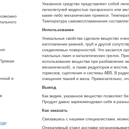
Указанное средство представляет собой лег
легколетучей жидкостью прозрачного или желт
какие-либо механические примеси. Температ
 Возможно
Температура самовоспламенения составляет
тального
Использование
Уникальные свойства сделали вещество очен
изготовлении ремней, труб и другой сопутс
ьно
соединяемых поверхностей. Что касается орг
паяльных ламп и каталитических грелок. При
 Прямая
использование вещества при разбавлении эма
механической), а также редукторов и мостов
тормозов, сцепления и системы ABS. В ради
онный и
очищения тканей и меха. Примечательно, что
Вывод
ле
Как видим, указанное вещество позволяет бе
Продукт давно зарекомендовал себя в разных
Как заказать
Связавшись с нашими специалистами, можно л
Оперативный отдел доставки организовывает 