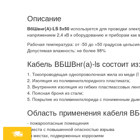
Описание
ВбШвнг(А)-LS 5х50
используется для проводки эле
напряжением 2,4 кВ к оборудованию и приборам как 
Рабочая температура: от -50 до +50 градусов цельсия
Допустимая влажность: не более 98%
Кабель ВБШВнг(а)-ls состоит из
1. Токопроводящая однопроволочная жила из меди (I к
2. Изоляция из поливинилхлоридного пластиката;
3. Внутренняя изоляция из гибких пластмассовых ле
4. Поясная броня из стали;
5. Покрытие из поливинилхлорида с пониженным дым
Область применения кабеля ВБ
- пожароопасные помещения
- места с повышенной опасностью взрыва
- в местах, подверженных коррозиям