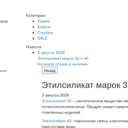
Категории
нала
Химия
Кабель
Стройка
SALE
Новости
3 августа 2026
Этилсиликат марок 32 и 40 -
большой объём в наличии
Назад
бъема
Этилсиликат марок 3
3 августа 2026
Этилсиликат-32
– синтетическое вещество жи
полиэтоксисилоксанов. Продукт нашел широк
стеклянных изделий.
Этилсиликат-40
-гомогенная смесь олигоэток
присутствии воды.