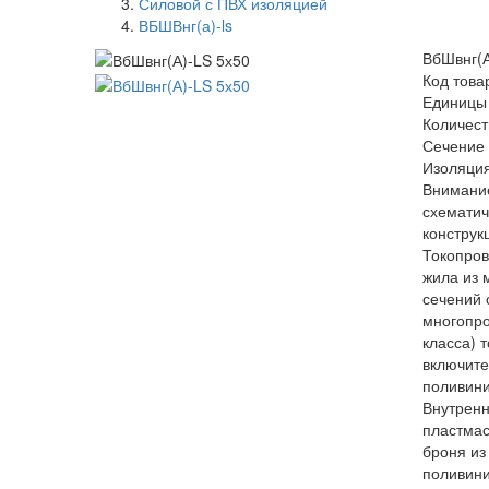
Силовой с ПВХ изоляцией
ВБШВнг(а)-ls
ВбШвнг(А
Код това
Единицы
Количест
Сечение 
Изоляция
Внимание
схемати
конструк
Токопро
жила из 
сечений 
многопро
класса) 
включите
поливини
Внутренн
пластмас
броня из
поливин