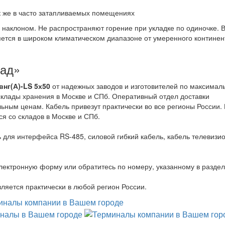
ак же в часто затапливаемых помещениях
д наклоном. Не распространяют горение при укладке по одиночке.
яется в широком климатическом диапазоне от умеренного континен
лад»
нг(А)-LS 5х50
от надежных заводов и изготовителей по максимал
клады хранения в Москве и СПб. Оперативный отдел доставки
льным ценам. Кабель привезут практически во все регионы России.
ся со складов в Москве и СПб.
 для интерфейса RS-485, силовой гибкий кабель, кабель телевизи
лектронную форму или обратитесь по номеру, указанному в разде
ляется практически в любой регион России.