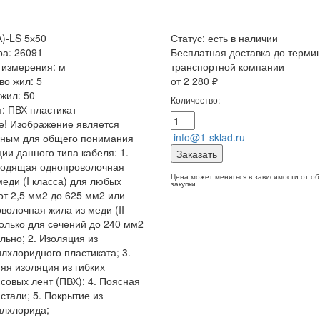
)-LS 5х50
Статус:
есть в наличии
ра: 26091
Бесплатная доставка до терми
 измерения: м
транспортной компании
во жил: 5
от 2 280
₽
жил: 50
Количество:
: ПВХ пластикат
! Изображение является
info@1-sklad.ru
чным для общего понимания
ции данного типа кабеля: 1.
Заказать
водящая однопроволочная
Цена может меняться в зависимости от о
меди (I класса) для любых
закупки
от 2,5 мм2 до 625 мм2 или
волочная жила из меди (II
только для сечений до 240 мм2
льно; 2. Изоляция из
лхлоридного пластиката; 3.
яя изоляция из гибких
совых лент (ПВХ); 4. Поясная
 стали; 5. Покрытие из
илхлорида;