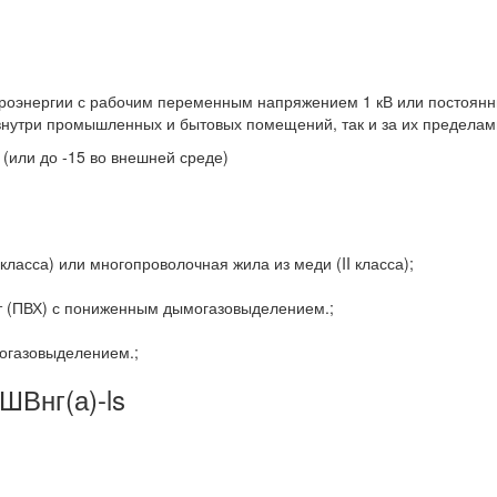
ктроэнергии с рабочим переменным напряжением 1 кВ или постоян
внутри промышленных и бытовых помещений, так и за их пределам
 (или до -15 во внешней среде)
:
ласса) или многопроволочная жила из меди (II класса);
нт (ПВХ) с пониженным дымогазовыделением.;
огазовыделением.;
ШВнг(а)-ls