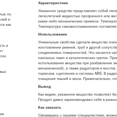
Характеристики
Указанное средство представляет собой лег
тью по
легколетучей жидкостью прозрачного или желт
елей и
какие-либо механические примеси. Температ
ся как
Температура самовоспламенения составляет
Использование
Уникальные свойства сделали вещество очен
сть и
изготовлении ремней, труб и другой сопутс
ет
соединяемых поверхностей. Что касается орг
сах.
паяльных ламп и каталитических грелок. При
использование вещества при разбавлении эма
механической), а также редукторов и мостов
овых
тормозов, сцепления и системы ABS. В ради
очищения тканей и меха. Примечательно, что
Вывод
Как видим, указанное вещество позволяет бе
Продукт давно зарекомендовал себя в разных
Как заказать
ния
Связавшись с нашими специалистами, можно л