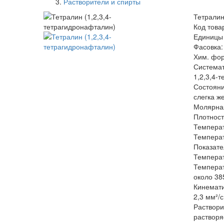
Растворители и спирты
Тетралин
Код това
Единицы 
Фасовка: 
Хим. фор
Системат
1,2,3,4-
Состояни
слегка ж
Молярная
Плотност
Температ
Температ
Показате
Температ
Темпера
около 38
Кинемати
2,3 мм²/с
Раствори
растворя