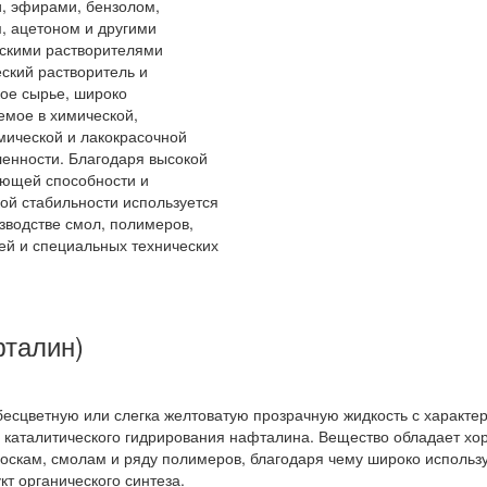
, эфирами, бензолом,
, ацетоном и другими
скими растворителями
ский растворитель и
ое сырье, широко
мое в химической,
ической и лакокрасочной
енности. Благодаря высокой
ющей способности и
ой стабильности используется
зводстве смол, полимеров,
ей и специальных технических
.
фталин)
бесцветную или слегка желтоватую прозрачную жидкость с характе
 каталитического гидрирования нафталина. Вещество обладает х
скам, смолам и ряду полимеров, благодаря чему широко использу
т органического синтеза.