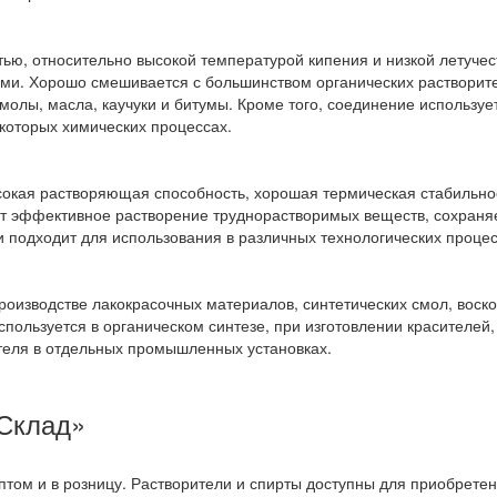
тью, относительно высокой температурой кипения и низкой летучес
ми. Хорошо смешивается с большинством органических растворит
олы, масла, каучуки и битумы. Кроме того, соединение использует
которых химических процессах.
кая растворяющая способность, хорошая термическая стабильно
т эффективное растворение труднорастворимых веществ, сохраня
 подходит для использования в различных технологических процес
роизводстве лакокрасочных материалов, синтетических смол, воск
спользуется в органическом синтезе, при изготовлении красителей,
ителя в отдельных промышленных установках.
 Склад»
птом и в розницу. Растворители и спирты доступны для приобрете