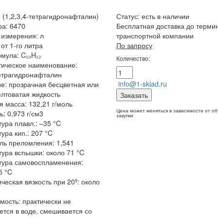
 (1,2,3,4-тетрагидронафталин)
Статус:
есть в наличии
ра: 6470
Бесплатная доставка до терми
измерения: л
транспортной компании
от 1-го литра
По запросу
мула: C₁₀H₁₂
Количество:
ическое наименование:
тетрагидронафталин
info@1-sklad.ru
е: прозрачная бесцветная или
елтоватая жидкость
Заказать
 масса: 132,21 г/моль
Цена может меняться в зависимости от о
ь: 0,973 г/см3
закупки
ура плавл.: –35 °C
ура кип.: 207 °C
ль преломления: 1,541
ура вспышки: около 71 °C
тура самовоспламенения:
5 °C
ческая вязкость при 20º: около
мость: практически не
ется в воде, смешивается со