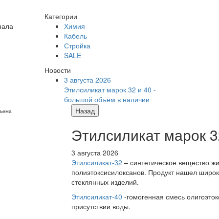
Категории
нала
Химия
Кабель
Стройка
SALE
Новости
3 августа 2026
Этилсиликат марок 32 и 40 -
большой объём в наличии
Назад
бъема
Этилсиликат марок 3
3 августа 2026
Этилсиликат-32
– синтетическое вещество жи
полиэтоксисилоксанов. Продукт нашел широк
стеклянных изделий.
Этилсиликат-40
-гомогенная смесь олигоэток
присутствии воды.