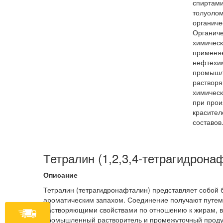
спиртами
толуолом
органиче
Органиче
химическ
применяе
нефтехим
промышл
растворя
химическ
при прои
красител
составов
Тетралин (1,2,3,4-тетрагидрона
Описание
Тетралин (тетрагидронафталин) представляет собой 
ароматическим запахом. Соединение получают путем
растворяющими свойствами по отношению к жирам, во
промышленный растворитель и промежуточный продук