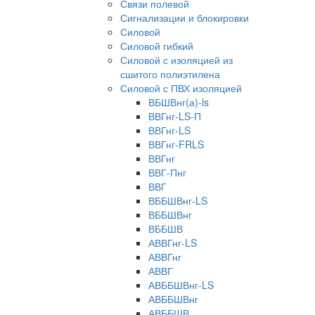
Связи полевой
Сигнализации и блокировки
Силовой
Силовой гибкий
Силовой с изоляцией из
сшитого полиэтилена
Силовой с ПВХ изоляцией
ВБШВнг(а)-ls
ВВГнг-LS-П
ВВГнг-LS
ВВГнг-FRLS
ВВГнг
ВВГ-Пнг
ВВГ
ВББШВнг-LS
ВББШВнг
ВББШВ
АВВГнг-LS
АВВГнг
АВВГ
АВББШВнг-LS
АВББШВнг
АВББШВ