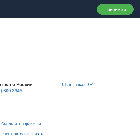
Принимаю
атно по России
0
Ваш заказ:
0
₽
0) 600 3945
Смолы и отвердители
Растворители и спирты