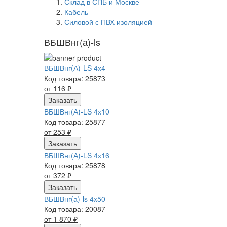
Склад в СПБ и Москве
Кабель
Силовой с ПВХ изоляцией
ВБШВнг(а)-ls
ВБШВнг(А)-LS 4х4
Код товара: 25873
от 116
₽
Заказать
ВБШВнг(А)-LS 4х10
Код товара: 25877
от 253
₽
Заказать
ВБШВнг(А)-LS 4х16
Код товара: 25878
от 372
₽
Заказать
ВБШВнг(а)-ls 4x50
Код товара: 20087
от 1 870
₽