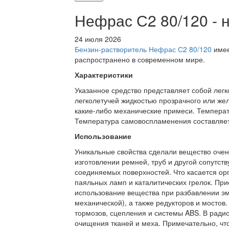
Нефрас С2 80/120 -
24 июля 2026
Бензин-растворитель Нефрас С2 80/120
имее
распространено в современном мире.
Характеристики
Указанное средство представляет собой лег
легколетучей жидкостью прозрачного или желт
какие-либо механические примеси. Температ
Температура самовоспламенения составляет
Использование
Уникальные свойства сделали вещество очен
изготовлении ремней, труб и другой сопутс
соединяемых поверхностей. Что касается орг
паяльных ламп и каталитических грелок. При
использование вещества при разбавлении эма
механической), а также редукторов и мостов
тормозов, сцепления и системы ABS. В ради
очищения тканей и меха. Примечательно, что