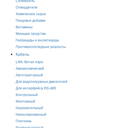
Силикагель
Отвердители
Химическое сырье
Пищевые добавки
Витамины
Моющие средства
Гербициды и инсектициды
Противогололедные реагенты
Кабель
LAN. Витая пара
Авиакосмический
Автотракторный
Для водопогружных двигателей
Для интерфейса RS-485
Контрольный
Монтажный
Нагревательный
Неизолированный
Плетенка
Радиочастотный