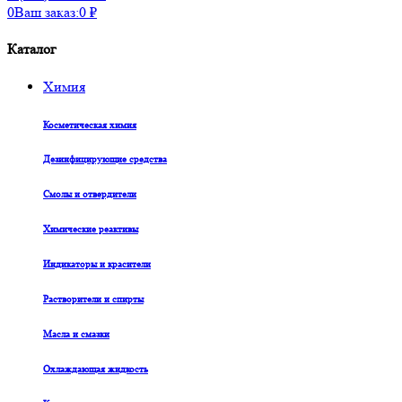
0
Ваш заказ:
0
₽
Каталог
Химия
Косметическая химия
Дезинфицирующие средства
Смолы и отвердители
Химические реактивы
Индикаторы и красители
Растворители и спирты
Масла и смазки
Охлаждающая жидкость