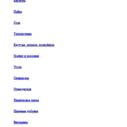
Кислоты
Пайка
Соль
Техпластины
Каучуки, латексы, полиэфиры
Графит и порошки
Уголь
Силикагель
Отвердители
Химическое сырье
Пищевые добавки
Витамины