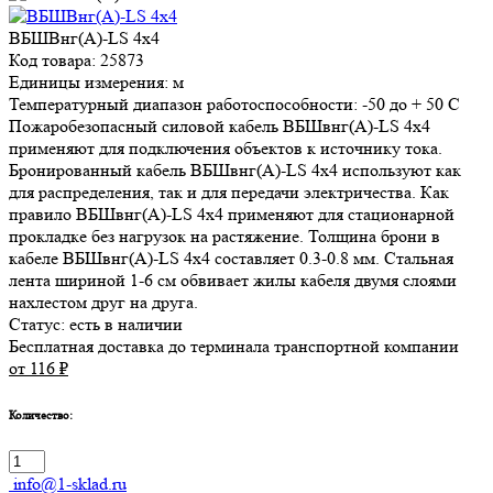
ВБШВнг(А)-LS 4х4
Код товара: 25873
Единицы измерения: м
Температурный диапазон работоспособности: -50 до + 50 С
Пожаробезопасный силовой кабель ВБШвнг(А)-LS 4х4
применяют для подключения объектов к источнику тока.
Бронированный кабель ВБШвнг(А)-LS 4х4 используют как
для распределения, так и для передачи электричества. Как
правило ВБШвнг(А)-LS 4х4 применяют для стационарной
прокладке без нагрузок на растяжение. Толщина брони в
кабеле ВБШвнг(А)-LS 4х4 составляет 0.3-0.8 мм. Стальная
лента шириной 1-6 см обвивает жилы кабеля двумя слоями
нахлестом друг на друга.
Статус:
есть в наличии
Бесплатная доставка до терминала транспортной компании
от 116
₽
Количество:
info@1-sklad.ru