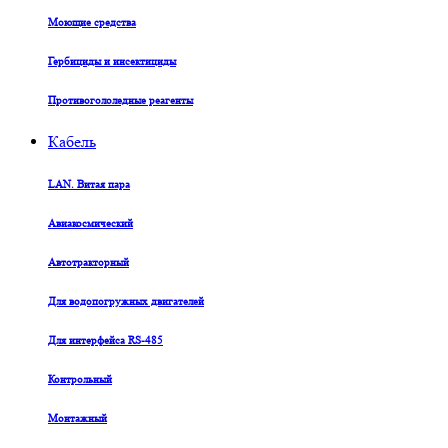
Моющие средства
Гербициды и инсектициды
Противогололедные реагенты
Кабель
LAN. Витая пара
Авиакосмический
Автотракторный
Для водопогружных двигателей
Для интерфейса RS-485
Контрольный
Монтажный