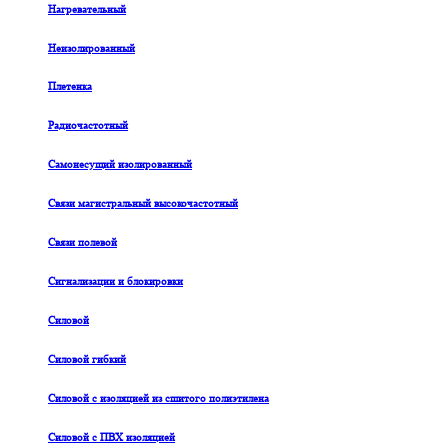
Нагревательный
Неизолированный
Плетенка
Радиочастотный
Самонесущий изолированный
Связи магистральный высокочастотный
Связи полевой
Сигнализации и блокировки
Силовой
Силовой гибкий
Силовой с изоляцией из сшитого полиэтилена
Силовой с ПВХ изоляцией