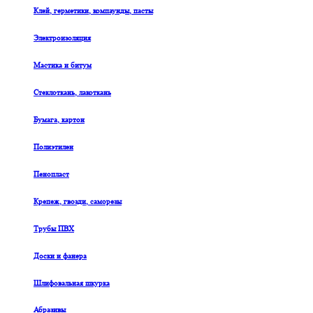
Клей, герметики, компаунды, пасты
Электроизоляция
Мастика и битум
Стеклоткань, лакоткань
Бумага, картон
Полиэтилен
Пенопласт
Крепеж, гвозди, саморезы
Трубы ПВХ
Доски и фанера
Шлифовальная шкурка
Абразивы