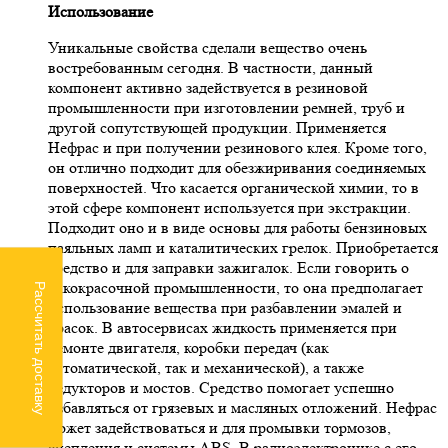
Использование
Уникальные свойства сделали вещество очень
востребованным сегодня. В частности, данный
компонент активно задействуется в резиновой
промышленности при изготовлении ремней, труб и
другой сопутствующей продукции. Применяется
Нефрас и при получении резинового клея. Кроме того,
он отлично подходит для обезжиривания соединяемых
поверхностей. Что касается органической химии, то в
этой сфере компонент используется при экстракции.
Подходит оно и в виде основы для работы бензиновых
паяльных ламп и каталитических грелок. Приобретается
средство и для заправки зажигалок. Если говорить о
лакокрасочной промышленности, то она предполагает
Рассчитать доставку
использование вещества при разбавлении эмалей и
красок. В автосервисах жидкость применяется при
ремонте двигателя, коробки передач (как
автоматической, так и механической), а также
редукторов и мостов. Средство помогает успешно
избавляться от грязевых и масляных отложений. Нефрас
может задействоваться и для промывки тормозов,
сцепления и системы ABS. В радиоэлектронике с его