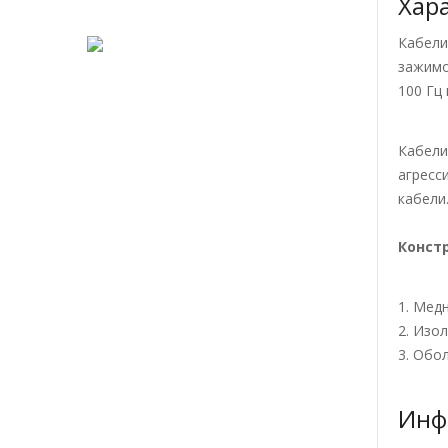
Хар
Кабел
зажимо
100 Гц
Кабел
агресс
кабели
Констр
1. Мед
2. Изо
3. Обо
Инф