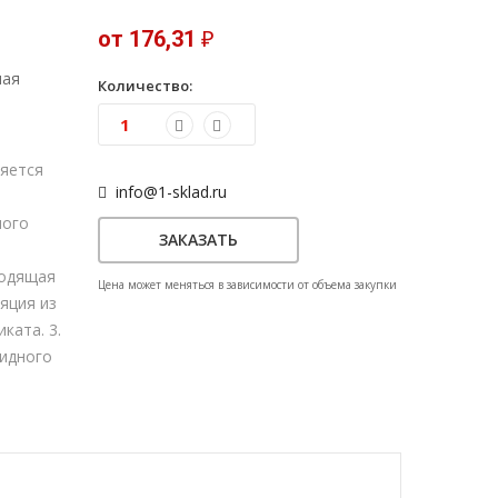
от 176,31
₽
ная
Количество:
яется
info@1-sklad.ru
ного
ЗАКАЗАТЬ
водящая
Цена может меняться в зависимости от объема закупки
яция из
ката. 3.
идного