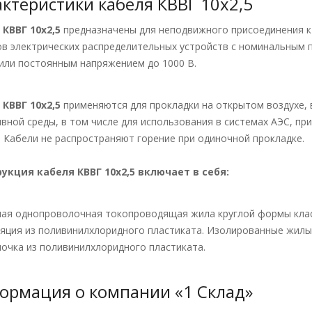
актеристики кабеля КВВГ 10х2,5
и
КВВГ 10х2,5
предназначены для неподвижного присоединения к
в электрических распределительных устройств с номинальным 
 или постоянным напряжением до 1000 В.
и
КВВГ 10х2,5
применяются для прокладки на открытом воздухе, в
ивной среды, в том числе для использования в системах АЭС, пр
. Кабели не распространяют горение при одиночной прокладке.
укция кабеля КВВГ 10х2,5
включает в себя:
ная однопроволочная токопроводящая жила круглой формы клас
ляция из поливинилхлоридного пластиката. Изолированные жилы
лочка из поливинилхлоридного пластиката.
ормация о компании «1 Склад»