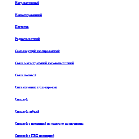
Нагревательный
Неизолированный
Плетенка
Радиочастотный
Самонесущий изолированный
Связи магистральный высокочастотный
Связи полевой
Сигнализации и блокировки
Силовой
Силовой гибкий
Силовой с изоляцией из сшитого полиэтилена
Силовой с ПВХ изоляцией