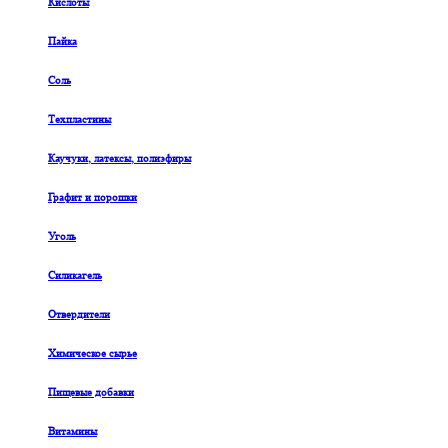
Кислоты
Пайка
Соль
Техпластины
Каучуки, латексы, полиэфиры
Графит и порошки
Уголь
Силикагель
Отвердители
Химическое сырье
Пищевые добавки
Витамины