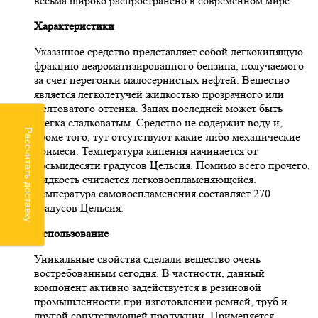
весьма широко распространено в современном мире.
Характеристики
Указанное средство представляет собой легкокипящую
фракцию деароматизированного бензина, получаемого
за счет перегонки малосернистых нефтей. Вещество
является легколетучей жидкостью прозрачного или
желтоватого оттенка. Запах последней может быть
слегка сладковатым. Средство не содержит воду и,
Рассчитать доставку
кроме того, тут отсутствуют какие-либо механические
примеси. Температура кипения начинается от
восьмидесяти градусов Цельсия. Помимо всего прочего,
жидкость считается легковоспламеняющейся.
Температура самовоспламенения составляет 270
градусов Цельсия.
Использование
Уникальные свойства сделали вещество очень
востребованным сегодня. В частности, данный
компонент активно задействуется в резиновой
промышленности при изготовлении ремней, труб и
другой сопутствующей продукции. Применяется