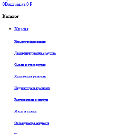
0
Ваш заказ:
0
₽
Каталог
Химия
Косметическая химия
Дезинфицирующие средства
Смолы и отвердители
Химические реактивы
Индикаторы и красители
Растворители и спирты
Масла и смазки
Охлаждающая жидкость