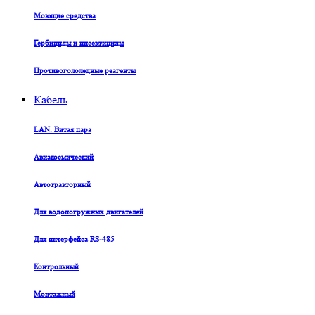
Моющие средства
Гербициды и инсектициды
Противогололедные реагенты
Кабель
LAN. Витая пара
Авиакосмический
Автотракторный
Для водопогружных двигателей
Для интерфейса RS-485
Контрольный
Монтажный