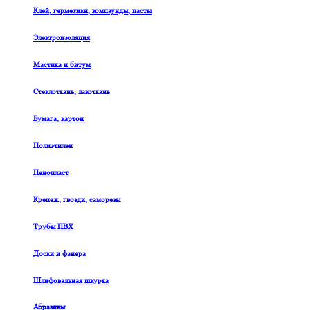
Клей, герметики, компаунды, пасты
Электроизоляция
Мастика и битум
Стеклоткань, лакоткань
Бумага, картон
Полиэтилен
Пенопласт
Крепеж, гвозди, саморезы
Трубы ПВХ
Доски и фанера
Шлифовальная шкурка
Абразивы