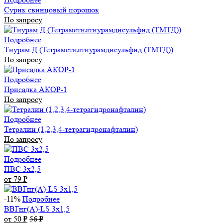
Сурик свинцовый порошок
По запросу
Подробнее
Тиурам Д (Тетраметилтиурамдисульфид (ТМТД))
По запросу
Подробнее
Присадка АКОР-1
По запросу
Подробнее
Тетралин (1,2,3,4-тетрагидронафталин)
По запросу
Подробнее
ПВС 3х2,5
от 79
₽
-11%
Подробнее
ВВГнг(А)-LS 3х1,5
от 50
₽
56
₽