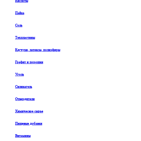
Кислоты
Пайка
Соль
Техпластины
Каучуки, латексы, полиэфиры
Графит и порошки
Уголь
Силикагель
Отвердители
Химическое сырье
Пищевые добавки
Витамины