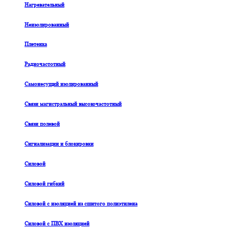
Нагревательный
Неизолированный
Плетенка
Радиочастотный
Самонесущий изолированный
Связи магистральный высокочастотный
Связи полевой
Сигнализации и блокировки
Силовой
Силовой гибкий
Силовой с изоляцией из сшитого полиэтилена
Силовой с ПВХ изоляцией