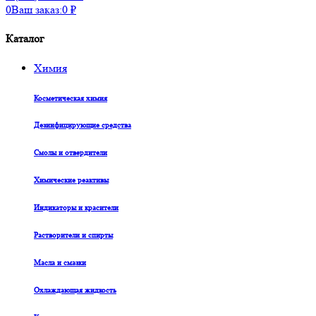
0
Ваш заказ:
0
₽
Каталог
Химия
Косметическая химия
Дезинфицирующие средства
Смолы и отвердители
Химические реактивы
Индикаторы и красители
Растворители и спирты
Масла и смазки
Охлаждающая жидкость