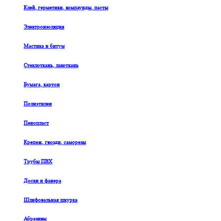
Клей, герметики, компаунды, пасты
Электроизоляция
Мастика и битум
Стеклоткань, лакоткань
Бумага, картон
Полиэтилен
Пенопласт
Крепеж, гвозди, саморезы
Трубы ПВХ
Доски и фанера
Шлифовальная шкурка
Абразивы