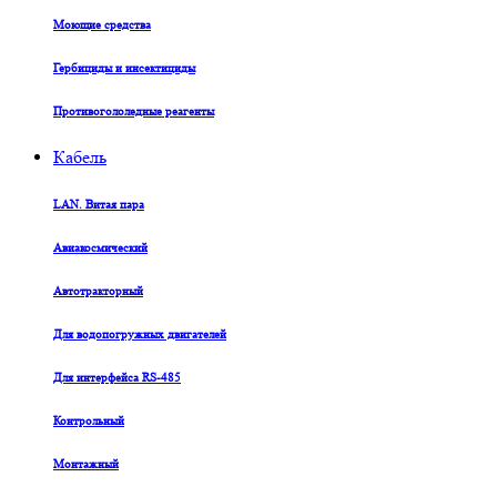
Моющие средства
Гербициды и инсектициды
Противогололедные реагенты
Кабель
LAN. Витая пара
Авиакосмический
Автотракторный
Для водопогружных двигателей
Для интерфейса RS-485
Контрольный
Монтажный