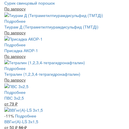
Сурик свинцовый порошок
По запросу
Подробнее
Тиурам Д (Тетраметилтиурамдисульфид (ТМТД))
По запросу
Подробнее
Присадка АКОР-1
По запросу
Подробнее
Тетралин (1,2,3,4-тетрагидронафталин)
По запросу
Подробнее
ПВС 3х2,5
от 79
₽
-11%
Подробнее
ВВГнг(А)-LS 3х1,5
от 50
₽
56
₽