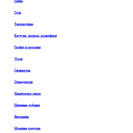
Пайка
Соль
Техпластины
Каучуки, латексы, полиэфиры
Графит и порошки
Уголь
Силикагель
Отвердители
Химическое сырье
Пищевые добавки
Витамины
Моющие средства