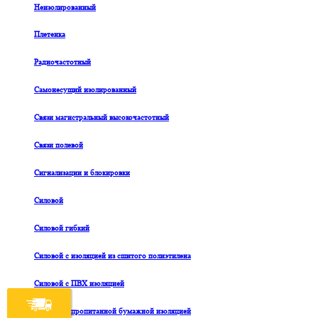
Неизолированный
Плетенка
Радиочастотный
Самонесущий изолированный
Связи магистральный высокочастотный
Связи полевой
Сигнализации и блокировки
Силовой
Силовой гибкий
Силовой с изоляцией из сшитого полиэтилена
Силовой с ПВХ изоляцией
Силовой с пропитанной бумажной изоляцией