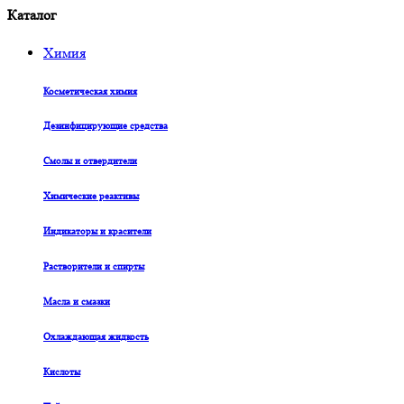
Каталог
Химия
Косметическая химия
Дезинфицирующие средства
Смолы и отвердители
Химические реактивы
Индикаторы и красители
Растворители и спирты
Масла и смазки
Охлаждающая жидкость
Кислоты