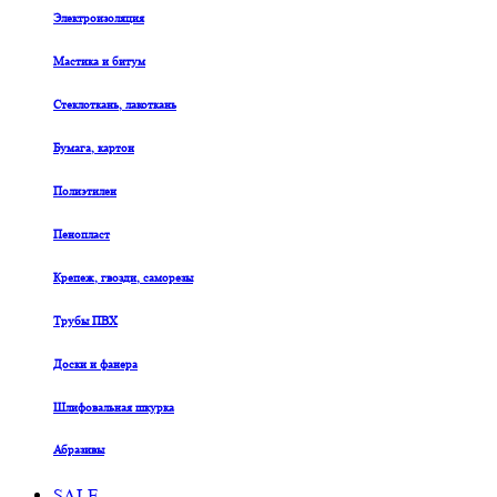
Электроизоляция
Мастика и битум
Стеклоткань, лакоткань
Бумага, картон
Полиэтилен
Пенопласт
Крепеж, гвозди, саморезы
Трубы ПВХ
Доски и фанера
Шлифовальная шкурка
Абразивы
SALE