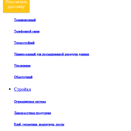
Рассчитать
доставку
Судовой
Телевизионный
Телефонной связи
Термостойкий
Универсальный для промышленной передачи данных
Управления
Обмоточный
Стройка
Огнезащитная система
Лакокрасочная продукция
Клей, герметики, компаунды, пасты