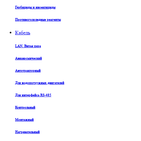
Гербициды и инсектициды
Противогололедные реагенты
Кабель
LAN. Витая пара
Авиакосмический
Автотракторный
Для водопогружных двигателей
Для интерфейса RS-485
Контрольный
Монтажный
Нагревательный