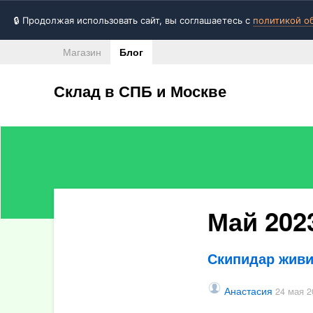
🔒 Продолжая использовать сайт, вы соглашаетесь с
политикой о
Магазин
Блог
Склад в СПБ и Москве
Все записи
Май 202
RSS
Фейсбук
Скипидар живи
Твиттер
Анастасия
ВКонтакте
24 мая 2
Google+