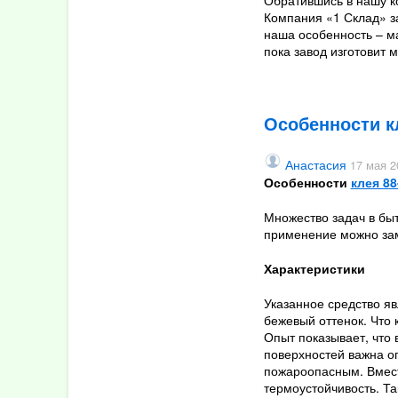
Обратившись в нашу к
Август
Компания «1 Склад» з
Июль
наша особенность – ма
пока завод изготовит 
Июнь
Май
Апрель
Март
Особенности к
Февраль
Январь
Анастасия
17 мая 2
Особенности
клея 8
2024
Множество задач в бы
Ноябрь
применение можно зам
Октябрь
Характеристики
Сентябрь
Май
Указанное средство я
Апрель
бежевый оттенок. Что 
Опыт показывает, что
Март
поверхностей важна оп
пожароопасным. Вместе
2023
термоустойчивость. Т