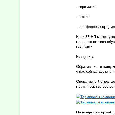
Декабрь
- керамики;
Март
- стекла;
2020
- фарфоровых предме
Декабрь
Октябрь
Клей 88-НП может усп
Март
процессе пошива обуви
грунтовки.
2019
Как купить
Декабрь
Октябрь
Обратившись в нашу к
у нас сейчас достаточн
Сентябрь
Июль
Оперативный отдел до
Май
практически во все ре
Апрель
Март
Февраль
По вопросам приобр