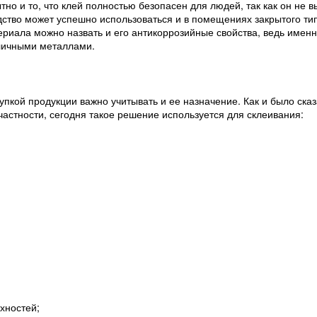
но и то, что клей полностью безопасен для людей, так как он не в
дство может успешно использоваться и в помещениях закрытого ти
риала можно назвать и его антикоррозийные свойства, ведь именн
личными металлами.
упкой продукции важно учитывать и ее назначение. Как и было ск
частности, сегодня такое решение используется для склеивания:
;
хностей;