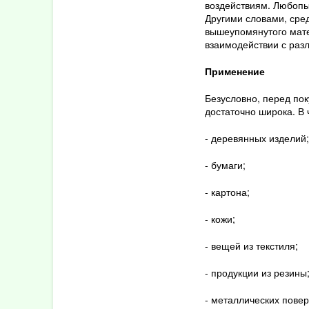
воздействиям. Любопыт
Ноябрь
Другими словами, сре
Октябрь
вышеупомянутого мате
Сентябрь
взаимодействии с раз
Июнь
Применение
Май
Апрель
Безусловно, перед пок
Февраль
достаточно широка. В 
- деревянных изделий;
2022
Декабрь
- бумаги;
Ноябрь
- картона;
Октябрь
Сентябрь
- кожи;
Август
- вещей из текстиля;
Март
Январь
- продукции из резины
2021
- металлических повер