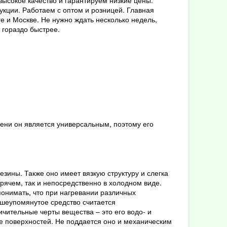
ысокое качество и гарантируем низкие цены.
кции. Работаем с оптом и розницей. Главная
е и Москве. Не нужно ждать несколько недель,
 гораздо быстрее.
епени он является универсальным, поэтому его
ины. Также оно имеет вязкую структуру и слегка
орячем, так и непосредственно в холодном виде.
понимать, что при нагревании различных
вышеупомянутое средство считается
чительные черты вещества – это его водо- и
е поверхностей. Не поддается оно и механическим