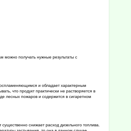
ам можно получать нужные результаты с
овоспламеняющимся и обладает характерным
ать, что продукт практически не растворяется в
оде лесных пожаров и содержится в сигаретном
т существенно снижает расход дизельного топлива.
ературы застывания, то она в данном случае