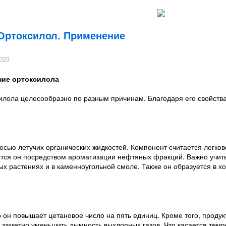
Ортоксилол. Применение
023
ние ортоксилола
илола целесообразно по разным причинам. Благодаря его свойств
есью летучих органических жидкостей. Компонент считается легк
тся он посредством ароматизации нефтяных фракций. Важно учитыв
ых растениях и в каменноугольной смоле. Также он образуется в х
 он повышает цетановое число на пять единиц. Кроме того, продук
 заметно уменьшить дымность выхлопных газов. Что касается темп