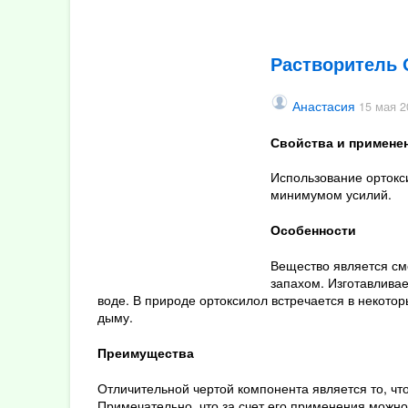
2018
Декабрь
Октябрь
Растворитель 
Август
Апрель
Анастасия
15 мая 2
Март
Свойства и примене
Февраль
Использование ортокс
2017
минимумом усилий.
Декабрь
Особенности
Ноябрь
Август
Вещество является см
запахом. Изготавливае
воде. В природе ортоксилол встречается в некотор
дыму.
Преимущества
Отличительной чертой компонента является то, что
Примечательно, что за счет его применения можно