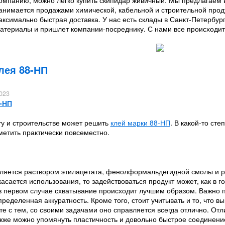
омпанию, можно легко купить скипидар живичный. Мы предлагаем в
анимается продажами химической, кабельной и строительной проду
ксимально быстрая доставка. У нас есть склады в Санкт-Петербург
материалы и пришлет компании-посреднику. С нами все происходит
лея 88-НП
023
8-НП
ту и строительстве может решить
клей марки 88-НП
. В какой-то ст
етить практически повсеместно.
вляется раствором этилацетата, фенолформальдегидной смолы и рез
касается использования, то задействоваться продукт может, как в г
 в первом случае схватывание происходит лучшим образом. Важно 
ределенная аккуратность. Кроме того, стоит учитывать и то, что 
 с тем, со своими задачами оно справляется всегда отлично. Отли
акже можно упомянуть пластичность и довольно быстрое соединени