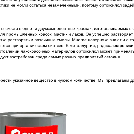
истики не могли остаться незамеченными, поэтому ортоксилол заде
 вязкости в одно- и двухкомпонентных красках, изготавливаемых в
 для промышленных красок, мастик и лаков. Он успешно растворяе
егко растворять и различные смолы. Многие наверняка знают и о т
няется при органическом синтезе. В металлургии, радиоэлектроник
отовлении лакокрасочных материалов ортоксилол может применять
дукт востребован среди самых разных предприятий сегодня.
рести указанное вещество в нужном количестве. Мы предлагаем до