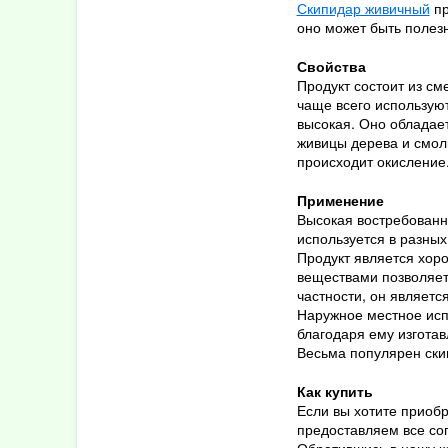
Скипидар живичный
пр
оно может быть полезн
Свойства
2026
Продукт состоит из см
чаще всего используют
Август
высокая. Оно обладает
Июль
живицы дерева и смолы
Июнь
происходит окисление.
Май
Применение
Апрель
Высокая востребованн
Март
используется в разны
Февраль
Продукт является хоро
веществами позволяет 
Январь
частности, он являет
Наружное местное исп
2025
благодаря ему изготав
Весьма популярен скип
Декабрь
Ноябрь
Как купить
Октябрь
Если вы хотите приобр
предоставляем все со
Сентябрь