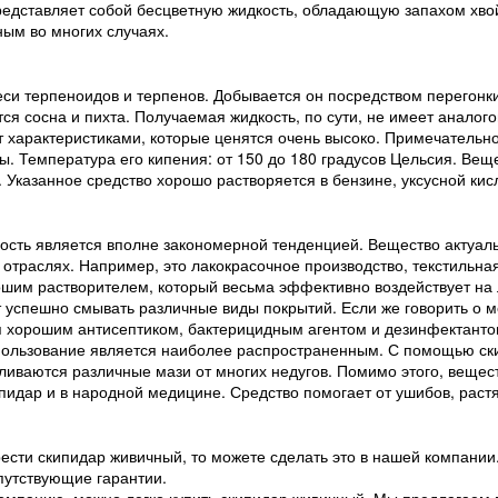
едставляет собой бесцветную жидкость, обладающую запахом хвой
ым во многих случаях.
еси терпеноидов и терпенов. Добывается он посредством перегонк
ся сосна и пихта. Получаемая жидкость, по сути, не имеет аналого
 характеристиками, которые ценятся очень высоко. Примечательно,
. Температура его кипения: от 150 до 180 градусов Цельсия. Веще
 Указанное средство хорошо растворяется в бензине, уксусной кис
ость является вполне закономерной тенденцией. Вещество актуаль
х отраслях. Например, это лакокрасочное производство, текстиль
шим растворителем, который весьма эффективно воздействует на л
успешно смывать различные виды покрытий. Если же говорить о ме
ся хорошим антисептиком, бактерицидным агентом и дезинфектанто
ользование является наиболее распространенным. С помощью ск
ливаются различные мази от многих недугов. Помимо этого, вещес
идар и в народной медицине. Средство помогает от ушибов, растя
ести скипидар живичный, то можете сделать это в нашей компании
путствующие гарантии.