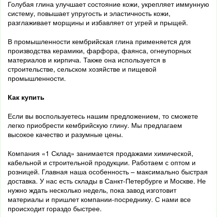
Голубая
глина
улучшает
состояние
кожи,
укрепляет
иммунную
систему,
повышает
упругость
и
эластичность
кожи,
разглаживает
морщины
и
избавляет
от
угрей
и
прыщей.
В
промышленности
кембрийская
глина
применяется
для
производства
керамики,
фарфора,
фаянса,
огнеупорных
материалов
и
кирпича.
Также
она
используется
в
строительстве,
сельском
хозяйстве
и
пищевой
промышленности.
Как купить
Если вы воспользуетесь нашим предложением, то сможете
легко приобрести кембрийскую глину. Мы предлагаем
высокое качество и разумные цены.
Компания «1 Склад» занимается продажами химической,
кабельной и строительной продукции. Работаем с оптом и
розницей. Главная наша особенность – максимально быстрая
доставка. У нас есть склады в Санкт-Петербурге и Москве. Не
нужно ждать несколько недель, пока завод изготовит
материалы и пришлет компании-посреднику. С нами все
происходит гораздо быстрее.