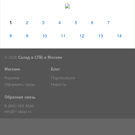
1
2
3
4
5
6
7
8
9
10
11
12
13
14
© 2026
Склад в СПБ и Москве
Магазин
Блог
Корзина
Подписаться
Оформить заказ
Новости
Обратная связь
8 (800) 555 4546
info@1-sklad.ru