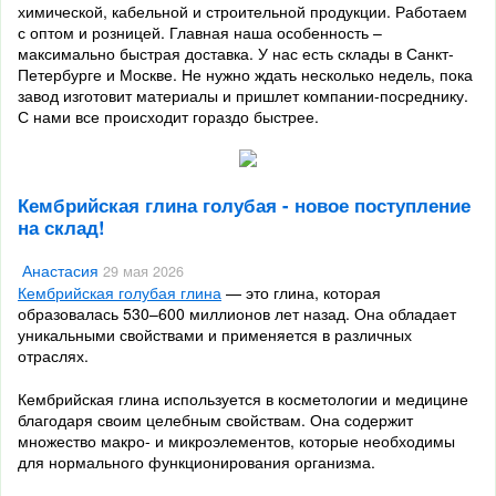
химической, кабельной и строительной продукции. Работаем
с оптом и розницей. Главная наша особенность –
максимально быстрая доставка. У нас есть склады в Санкт-
Петербурге и Москве. Не нужно ждать несколько недель, пока
завод изготовит материалы и пришлет компании-посреднику.
С нами все происходит гораздо быстрее.
Кембрийская глина голубая - новое поступление
на склад!
Анастасия
29 мая 2026
Кембрийская голубая глина
— это
глина,
которая
образовалась
530–600
миллионов
лет
назад.
Она
обладает
уникальными
свойствами
и
применяется
в
различных
отраслях.
Кембрийская
глина
используется
в
косметологии
и
медицине
благодаря
своим
целебным
свойствам.
Она
содержит
множество
макро-
и
микроэлементов,
которые
необходимы
для
нормального
функционирования
организма.