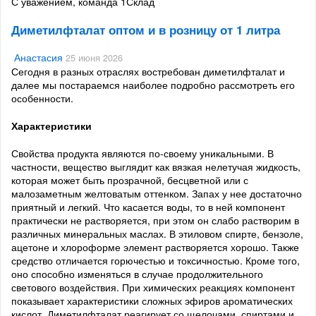
С уважением, команда 1Склад
Диметилфталат оптом и в розницу от 1 литра
Анастасия
25 июня 2026
Сегодня в разных отраслях востребован
диметилфталат
и
далее мы постараемся наиболее подробно рассмотреть его
особенности.
Характеристики
Свойства продукта являются по-своему уникальными. В
частности, вещество выглядит как вязкая нелетучая жидкость,
которая может быть прозрачной, бесцветной или с
малозаметным желтоватым оттенком. Запах у нее достаточно
приятный и легкий. Что касается воды, то в ней компонент
практически не растворяется, при этом он
слабо растворим
в
различных минеральных маслах. В этиловом спирте, бензоле,
ацетоне и хлороформе элемент растворяется хорошо. Также
средство отличается горючестью и токсичностью. Кроме того,
оно способно изменяться в случае продолжительного
светового воздействия. При химических реакциях компонент
показывает характеристики сложных эфиров ароматических
кислот.
Диметилфталат
реагирует со щелочами, спиртами и