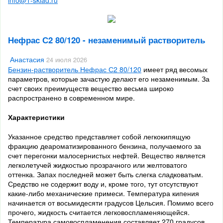
info@1-sklad.ru
Нефрас С2 80/120 - незаменимый растворитель
Анастасия
24 июля 2026
Бензин-растворитель Нефрас С2 80/120
имеет ряд весомых
параметров, которые зачастую делают его незаменимым. За
счет своих преимуществ вещество весьма широко
распространено в современном мире.
Характеристики
Указанное средство представляет собой легкокипящую
фракцию деароматизированного бензина, получаемого за
счет перегонки малосернистых нефтей. Вещество является
легколетучей жидкостью прозрачного или желтоватого
оттенка. Запах последней может быть слегка сладковатым.
Средство не содержит воду и, кроме того, тут отсутствуют
какие-либо механические примеси. Температура кипения
начинается от восьмидесяти градусов Цельсия. Помимо всего
прочего, жидкость считается легковоспламеняющейся.
Температура самовоспламенения составляет 270 градусов