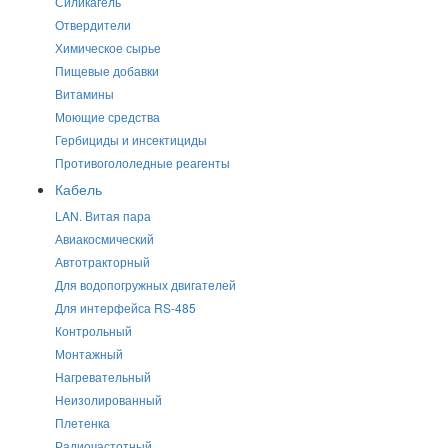
Силикагель
Отвердители
Химическое сырье
Пищевые добавки
Витамины
Моющие средства
Гербициды и инсектициды
Противогололедные реагенты
Кабель
LAN. Витая пара
Авиакосмический
Автотракторный
Для водопогружных двигателей
Для интерфейса RS-485
Контрольный
Монтажный
Нагревательный
Неизолированный
Плетенка
Радиочастотный