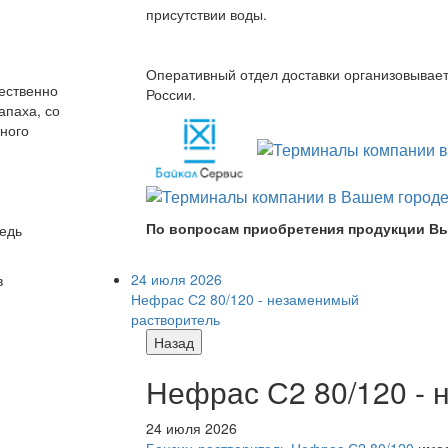
присутствии воды.
Оперативный отдел доставки организовывает 
ественно
России.
апаха, со
ного
По вопросам приобретения продукции Вы
редь
24 июля 2026
в
Нефрас С2 80/120 - незаменимый
растворитель
Назад
Нефрас С2 80/120 -
24 июля 2026
Бензин-растворитель Нефрас С2 80/120
имее