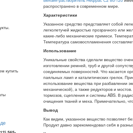
распространено в современном мире.
Характеристики
Указанное средство представляет собой лег
укты.
легколетучей жидкостью прозрачного или желт
какие-либо механические примеси. Температ
Температура самовоспламенения составляет
Использование
Уникальные свойства сделали вещество очен
изготовлении ремней, труб и другой сопутс
ем купить
соединяемых поверхностей. Что касается орг
паяльных ламп и каталитических грелок. При
использование вещества при разбавлении эма
механической), а также редукторов и мостов
аты
тормозов, сцепления и системы ABS. В ради
очищения тканей и меха. Примечательно, что
Вывод
Как видим, указанное вещество позволяет бе
Продукт давно зарекомендовал себя в разных
12) 565-