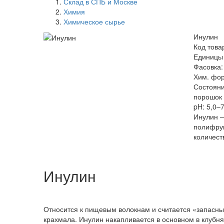
Склад в СПБ и Москве
Химия
Химическое сырье
Инулин
Код това
Единицы 
Фасовка: 
Хим. фо
Состояни
порошок
pH: 5,0–7
Инулин —
полифрук
количест
Инулин
Относится к пищевым волокнам и считается «запасны
крахмала. Инулин накапливается в основном в клубня