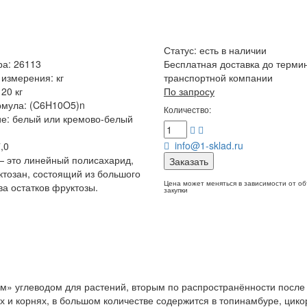
Статус:
есть в наличии
ра: 26113
Бесплатная доставка до терми
измерения: кг
транспортной компании
20 кг
По запросу
рмула: (C6H10O5)n
Количество:
е: белый или кремово-белый
info@1-sklad.ru
,0
 это линейный полисахарид,
Заказать
тозан, состоящий из большого
Цена может меняться в зависимости от о
ва остатков фруктозы.
закупки
м» углеводом для растений, вторым по распространённости после
х и корнях, в большом количестве содержится в топинамбуре, цико