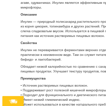
агаве, одуванчиках. Инулин является эффективным 
микрофлоры.
Описание
Инулин — природный полисахарид растительного про
из корня цикория, топинамбура и других растений. П
слегка сладковатым вкусом. Используется в пищевой
питания как источник растворимых пищевых волокон.
Свойства
Инулин не переваривается ферментами верхних отдел
практически в неизменном виде. Там он служит пита
бифидо- и лактобактерий.
Обладает низкой калорийностью по сравнению с саха
пищевых продуктах. Улучшает текстуру продуктов, по
Преимущества
• Источник растворимых пищевых волокон.
• Поддерживает рост полезной кишечной микрофлоры
• Подходит для функционального и диетического пита
• Имеет низкий гликемический индекс.
• Может использоваться в качестве натурального преб