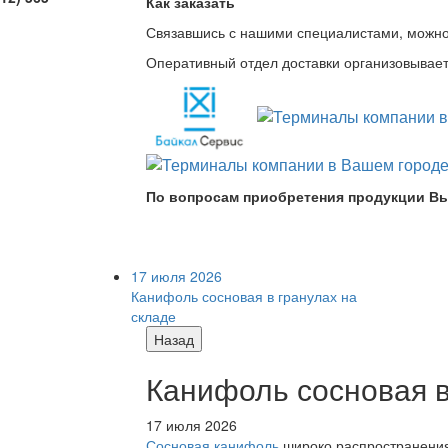
Как заказать
Связавшись с нашими специалистами, можно л
Оперативный отдел доставки организовывает 
По вопросам приобретения продукции Вы
17 июля 2026
Канифоль сосновая в гранулах на
складе
Назад
Канифоль сосновая в
17 июля 2026
Сосновая канифоль
широко распространения 