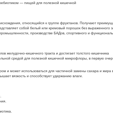
пребиотиком — пищей для полезной кишечной
исхождения, относящийся к группе фруктанов. Получают преимущ
редставляет собой белый или кремовый порошок без выраженного з
 промышленности, производстве БАДов, спортивного и функциональ
ов желудочно-кишечного тракта и достигает толстого кишечника
тельной средой для полезной кишечной микрофлоры, в первую оче
ром и может использоваться для частичной замены сахара и жира 
вышает вязкость и способствует удержанию влаги.
.
ния.
иотика.