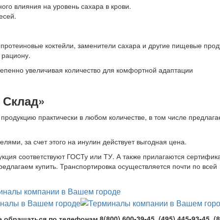
ого влияния на уровень сахара в крови.
есей.
, протеиновые коктейли, заменители сахара и другие пищевые прод
 рациону.
тепенно увеличивая количество для комфортной адаптации
 Склад»
продукцию практически в любом количестве, в том числе предлага
лями, за счет этого на инулин действует выгодная цена.
дукция соответствуют ГОСТу или ТУ. А также прилагаются сертифик
предлагаем купить. Транспортировка осуществляется почти по всей
ращаться по телефонам 8(800) 600-39-45, (495) 445-93-45, (8