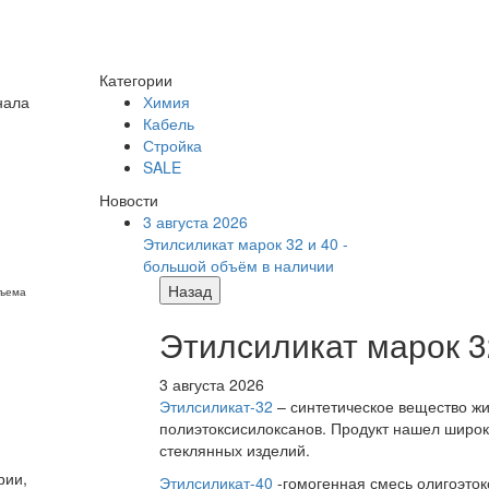
Категории
нала
Химия
Кабель
Стройка
SALE
Новости
3 августа 2026
Этилсиликат марок 32 и 40 -
большой объём в наличии
Назад
бъема
Этилсиликат марок 3
3 августа 2026
Этилсиликат-32
– синтетическое вещество жи
полиэтоксисилоксанов. Продукт нашел широк
стеклянных изделий.
рии,
Этилсиликат-40
-гомогенная смесь олигоэток