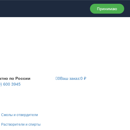
Принимаю
атно по России
0
Ваш заказ:
0
₽
0) 600 3945
Смолы и отвердители
Растворители и спирты