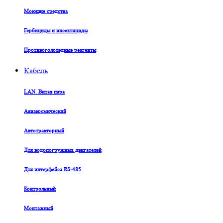
Моющие средства
Гербициды и инсектициды
Противогололедные реагенты
Кабель
LAN. Витая пара
Авиакосмический
Автотракторный
Для водопогружных двигателей
Для интерфейса RS-485
Контрольный
Монтажный