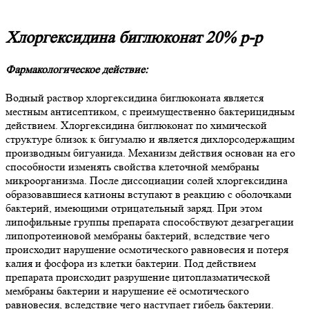
Хлоргексидина биглюконат 20% р-р
Фармакологическое действие:
Водный раствор хлоргексидина биглюконата является
местным антисептиком, с преимущественно бактерицидным
действием. Хлоргексидина биглюконат по химической
структуре близок к бигумалю и является дихлорсодержащим
производным бигуанида. Механизм действия основан на его
способности изменять свойства клеточной мембраны
микроорганизма. После диссоциации солей хлоргексидина
образовавшиеся катионы вступают в реакцию с оболочками
бактерий, имеющими отрицательный заряд. При этом
липофильные группы препарата способствуют дезагрегации
липопротеиновой мембраны бактерий, вследствие чего
происходит нарушение осмотического равновесия и потеря
калия и фосфора из клетки бактерии. Под действием
препарата происходит разрушение цитоплазматической
мембраны бактерии и нарушение её осмотического
равновесия, вследствие чего наступает гибель бактерии.