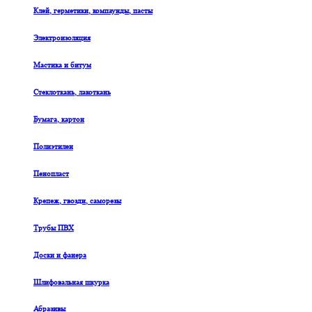
Клей, герметики, компаунды, пасты
Электроизоляция
Мастика и битум
Стеклоткань, лакоткань
Бумага, картон
Полиэтилен
Пенопласт
Крепеж, гвозди, саморезы
Трубы ПВХ
Доски и фанера
Шлифовальная шкурка
Абразивы