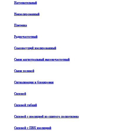
Нагревательный
Неизолированный
Плетенка
Радиочастотный
Самонесущий изолированный
Связи магистральный высокочастотный
Связи полевой
Сигнализации и блокировки
Силовой
Силовой гибкий
Силовой с изоляцией из сшитого полиэтилена
Силовой с ПВХ изоляцией