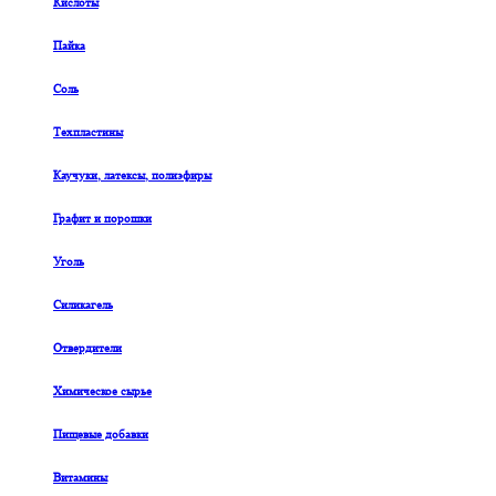
Кислоты
Пайка
Соль
Техпластины
Каучуки, латексы, полиэфиры
Графит и порошки
Уголь
Силикагель
Отвердители
Химическое сырье
Пищевые добавки
Витамины