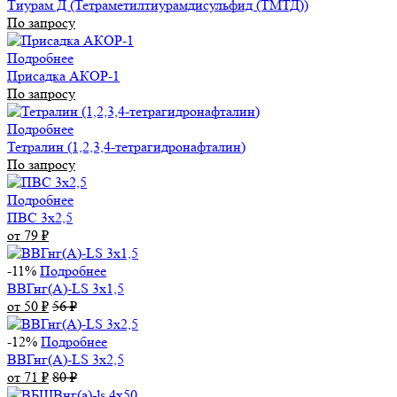
Тиурам Д (Тетраметилтиурамдисульфид (ТМТД))
По запросу
Подробнее
Присадка АКОР-1
По запросу
Подробнее
Тетралин (1,2,3,4-тетрагидронафталин)
По запросу
Подробнее
ПВС 3х2,5
от 79
₽
-11%
Подробнее
ВВГнг(А)-LS 3х1,5
от 50
₽
56
₽
-12%
Подробнее
ВВГнг(А)-LS 3х2,5
от 71
₽
80
₽