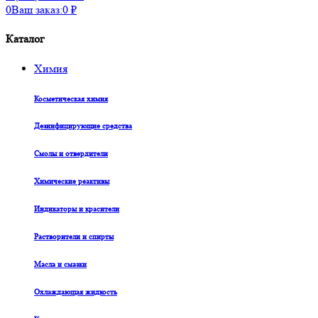
0
Ваш заказ:
0
₽
Каталог
Химия
Косметическая химия
Дезинфицирующие средства
Смолы и отвердители
Химические реактивы
Индикаторы и красители
Растворители и спирты
Масла и смазки
Охлаждающая жидкость