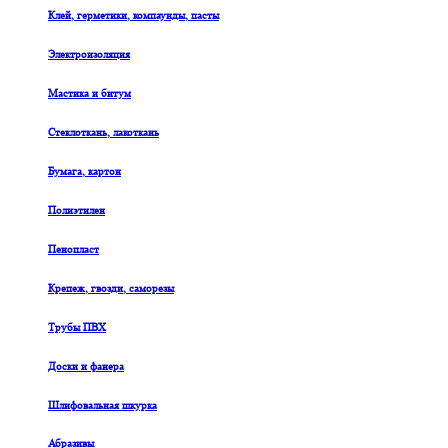
Клей, герметики, компаунды, пасты
Электроизоляция
Мастика и битум
Стеклоткань, лакоткань
Бумага, картон
Полиэтилен
Пенопласт
Крепеж, гвозди, саморезы
Трубы ПВХ
Доски и фанера
Шлифовальная шкурка
Абразивы