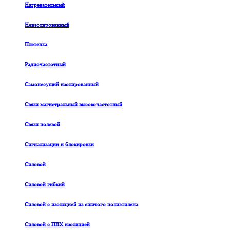
Нагревательный
Неизолированный
Плетенка
Радиочастотный
Самонесущий изолированный
Связи магистральный высокочастотный
Связи полевой
Сигнализации и блокировки
Силовой
Силовой гибкий
Силовой с изоляцией из сшитого полиэтилена
Силовой с ПВХ изоляцией