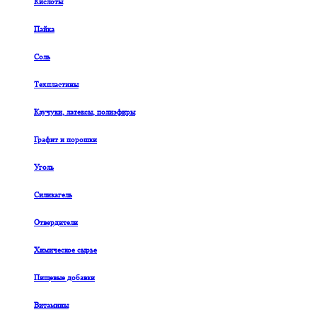
Кислоты
Пайка
Соль
Техпластины
Каучуки, латексы, полиэфиры
Графит и порошки
Уголь
Силикагель
Отвердители
Химическое сырье
Пищевые добавки
Витамины