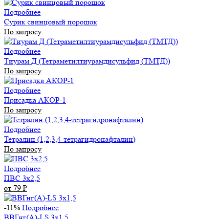
Подробнее
Сурик свинцовый порошок
По запросу
Подробнее
Тиурам Д (Тетраметилтиурамдисульфид (ТМТД))
По запросу
Подробнее
Присадка АКОР-1
По запросу
Подробнее
Тетралин (1,2,3,4-тетрагидронафталин)
По запросу
Подробнее
ПВС 3х2,5
от 79
₽
-11%
Подробнее
ВВГнг(А)-LS 3х1,5