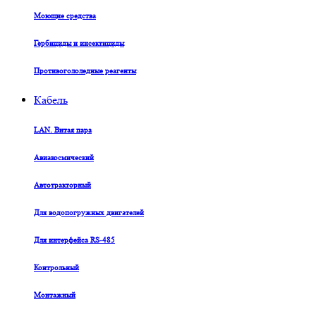
Моющие средства
Гербициды и инсектициды
Противогололедные реагенты
Кабель
LAN. Витая пара
Авиакосмический
Автотракторный
Для водопогружных двигателей
Для интерфейса RS-485
Контрольный
Монтажный