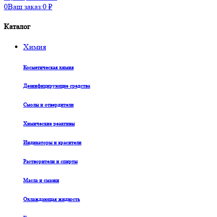
0
Ваш заказ:
0
₽
Каталог
Химия
Косметическая химия
Дезинфицирующие средства
Смолы и отвердители
Химические реактивы
Индикаторы и красители
Растворители и спирты
Масла и смазки
Охлаждающая жидкость