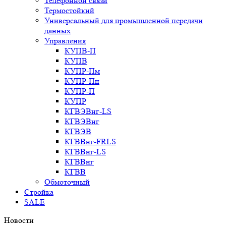
Телефонной связи
Термостойкий
Универсальный для промышленной передачи
данных
Управления
КУПВ-П
КУПВ
КУПР-Пм
КУПР-Пн
КУПР-П
КУПР
КГВЭВнг-LS
КГВЭВнг
КГВЭВ
КГВВнг-FRLS
КГВВнг-LS
КГВВнг
КГВВ
Обмоточный
Стройка
SALE
Новости