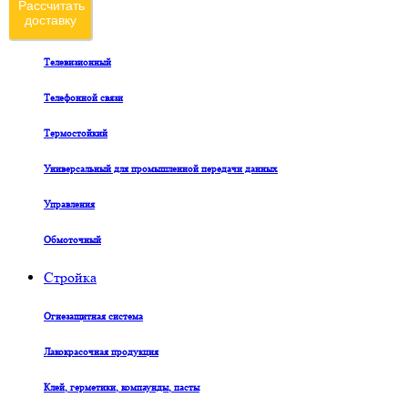
Рассчитать
доставку
Судовой
Телевизионный
Телефонной связи
Термостойкий
Универсальный для промышленной передачи данных
Управления
Обмоточный
Стройка
Огнезащитная система
Лакокрасочная продукция
Клей, герметики, компаунды, пасты