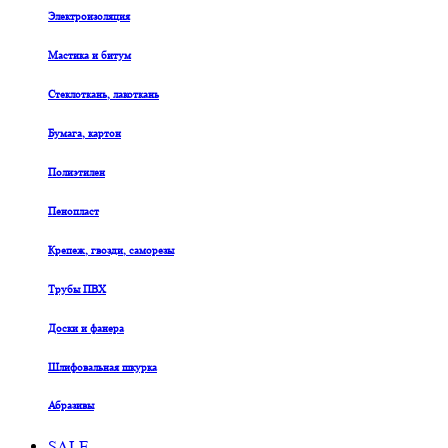
Электроизоляция
Мастика и битум
Стеклоткань, лакоткань
Бумага, картон
Полиэтилен
Пенопласт
Крепеж, гвозди, саморезы
Трубы ПВХ
Доски и фанера
Шлифовальная шкурка
Абразивы
SALE