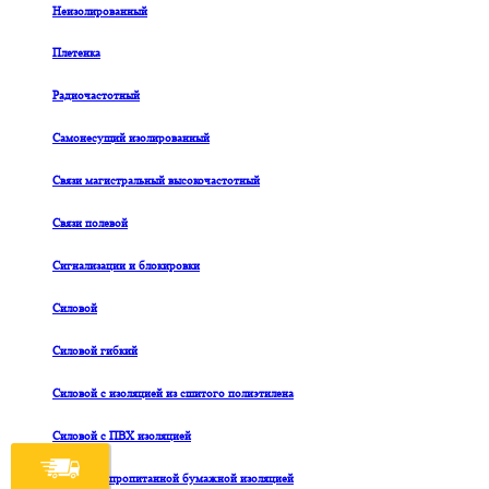
Неизолированный
Плетенка
Радиочастотный
Самонесущий изолированный
Связи магистральный высокочастотный
Связи полевой
Сигнализации и блокировки
Силовой
Силовой гибкий
Силовой с изоляцией из сшитого полиэтилена
Силовой с ПВХ изоляцией
Силовой с пропитанной бумажной изоляцией