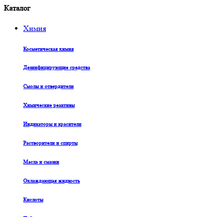
Каталог
Химия
Косметическая химия
Дезинфицирующие средства
Смолы и отвердители
Химические реактивы
Индикаторы и красители
Растворители и спирты
Масла и смазки
Охлаждающая жидкость
Кислоты