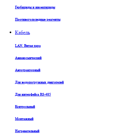
Гербициды и инсектициды
Противогололедные реагенты
Кабель
LAN. Витая пара
Авиакосмический
Автотракторный
Для водопогружных двигателей
Для интерфейса RS-485
Контрольный
Монтажный
Нагревательный