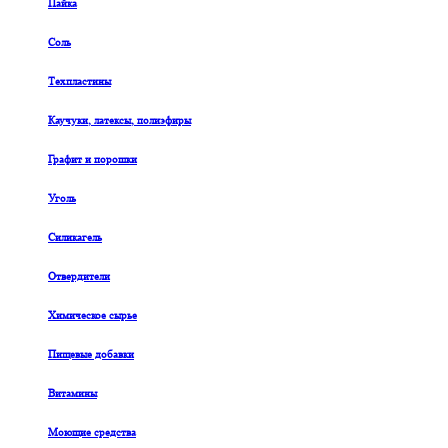
Пайка
Соль
Техпластины
Каучуки, латексы, полиэфиры
Графит и порошки
Уголь
Силикагель
Отвердители
Химическое сырье
Пищевые добавки
Витамины
Моющие средства