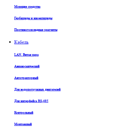
Моющие средства
Гербициды и инсектициды
Противогололедные реагенты
Кабель
LAN. Витая пара
Авиакосмический
Автотракторный
Для водопогружных двигателей
Для интерфейса RS-485
Контрольный
Монтажный