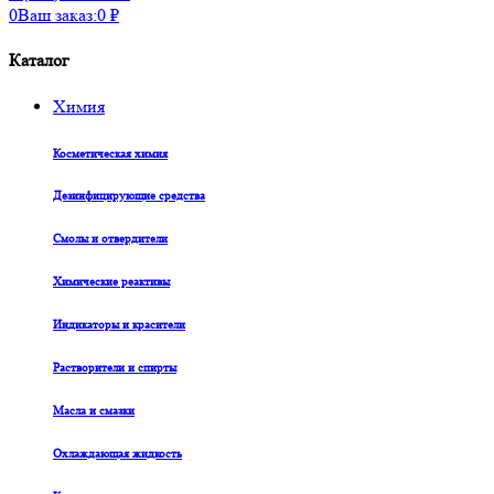
0
Ваш заказ:
0
₽
Каталог
Химия
Косметическая химия
Дезинфицирующие средства
Смолы и отвердители
Химические реактивы
Индикаторы и красители
Растворители и спирты
Масла и смазки
Охлаждающая жидкость