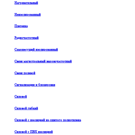
Нагревательный
Неизолированный
Плетенка
Радиочастотный
Самонесущий изолированный
Связи магистральный высокочастотный
Связи полевой
Сигнализации и блокировки
Силовой
Силовой гибкий
Силовой с изоляцией из сшитого полиэтилена
Силовой с ПВХ изоляцией