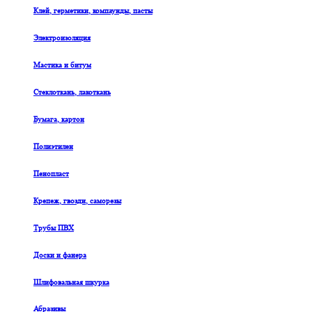
Клей, герметики, компаунды, пасты
Электроизоляция
Мастика и битум
Стеклоткань, лакоткань
Бумага, картон
Полиэтилен
Пенопласт
Крепеж, гвозди, саморезы
Трубы ПВХ
Доски и фанера
Шлифовальная шкурка
Абразивы