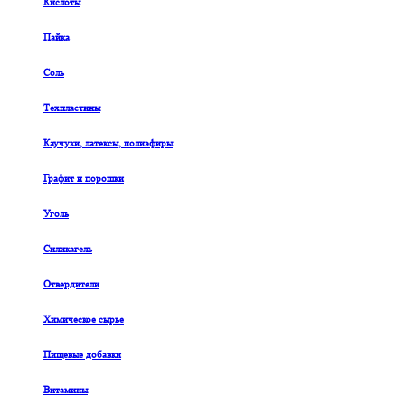
Кислоты
Пайка
Соль
Техпластины
Каучуки, латексы, полиэфиры
Графит и порошки
Уголь
Силикагель
Отвердители
Химическое сырье
Пищевые добавки
Витамины