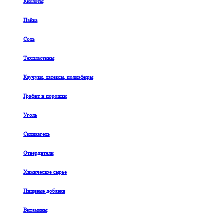
Кислоты
Пайка
Соль
Техпластины
Каучуки, латексы, полиэфиры
Графит и порошки
Уголь
Силикагель
Отвердители
Химическое сырье
Пищевые добавки
Витамины