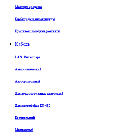
Моющие средства
Гербициды и инсектициды
Противогололедные реагенты
Кабель
LAN. Витая пара
Авиакосмический
Автотракторный
Для водопогружных двигателей
Для интерфейса RS-485
Контрольный
Монтажный