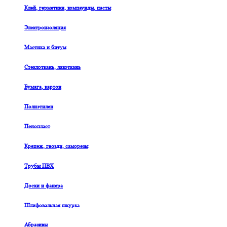
Клей, герметики, компаунды, пасты
Электроизоляция
Мастика и битум
Стеклоткань, лакоткань
Бумага, картон
Полиэтилен
Пенопласт
Крепеж, гвозди, саморезы
Трубы ПВХ
Доски и фанера
Шлифовальная шкурка
Абразивы