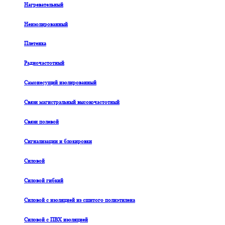
Нагревательный
Неизолированный
Плетенка
Радиочастотный
Самонесущий изолированный
Связи магистральный высокочастотный
Связи полевой
Сигнализации и блокировки
Силовой
Силовой гибкий
Силовой с изоляцией из сшитого полиэтилена
Силовой с ПВХ изоляцией