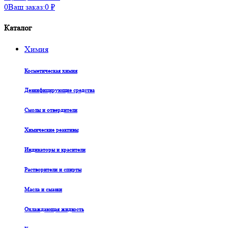
0
Ваш заказ:
0
₽
Каталог
Химия
Косметическая химия
Дезинфицирующие средства
Смолы и отвердители
Химические реактивы
Индикаторы и красители
Растворители и спирты
Масла и смазки
Охлаждающая жидкость