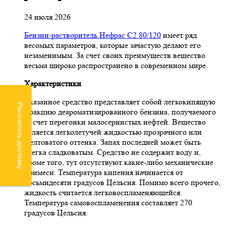
24 июля 2026
Бензин-растворитель Нефрас С2 80/120
имеет ряд
весомых параметров, которые зачастую делают его
незаменимым. За счет своих преимуществ вещество
весьма широко распространено в современном мире.
Характеристики
Указанное средство представляет собой легкокипящую
Рассчитать доставку
фракцию деароматизированного бензина, получаемого
за счет перегонки малосернистых нефтей. Вещество
является легколетучей жидкостью прозрачного или
желтоватого оттенка. Запах последней может быть
слегка сладковатым. Средство не содержит воду и,
кроме того, тут отсутствуют какие-либо механические
примеси. Температура кипения начинается от
восьмидесяти градусов Цельсия. Помимо всего прочего,
жидкость считается легковоспламеняющейся.
Температура самовоспламенения составляет 270
градусов Цельсия.