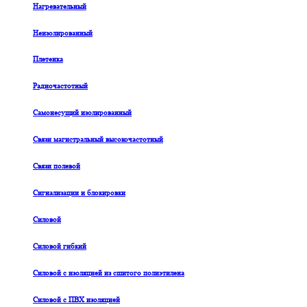
Нагревательный
Неизолированный
Плетенка
Радиочастотный
Самонесущий изолированный
Связи магистральный высокочастотный
Связи полевой
Сигнализации и блокировки
Силовой
Силовой гибкий
Силовой с изоляцией из сшитого полиэтилена
Силовой с ПВХ изоляцией