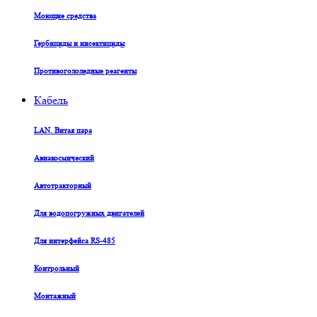
Моющие средства
Гербициды и инсектициды
Противогололедные реагенты
Кабель
LAN. Витая пара
Авиакосмический
Автотракторный
Для водопогружных двигателей
Для интерфейса RS-485
Контрольный
Монтажный