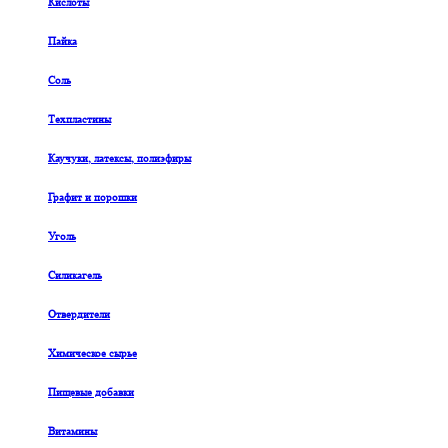
Кислоты
Пайка
Соль
Техпластины
Каучуки, латексы, полиэфиры
Графит и порошки
Уголь
Силикагель
Отвердители
Химическое сырье
Пищевые добавки
Витамины