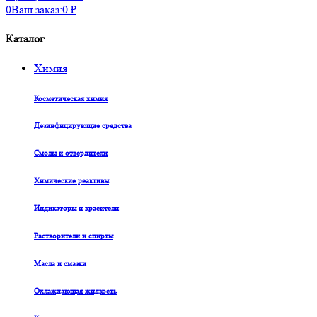
0
Ваш заказ:
0
₽
Каталог
Химия
Косметическая химия
Дезинфицирующие средства
Смолы и отвердители
Химические реактивы
Индикаторы и красители
Растворители и спирты
Масла и смазки
Охлаждающая жидкость