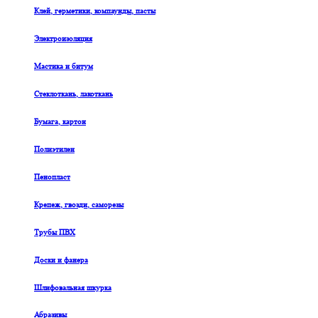
Клей, герметики, компаунды, пасты
Электроизоляция
Мастика и битум
Стеклоткань, лакоткань
Бумага, картон
Полиэтилен
Пенопласт
Крепеж, гвозди, саморезы
Трубы ПВХ
Доски и фанера
Шлифовальная шкурка
Абразивы