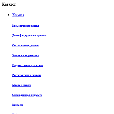
Каталог
Химия
Косметическая химия
Дезинфицирующие средства
Смолы и отвердители
Химические реактивы
Индикаторы и красители
Растворители и спирты
Масла и смазки
Охлаждающая жидкость
Кислоты