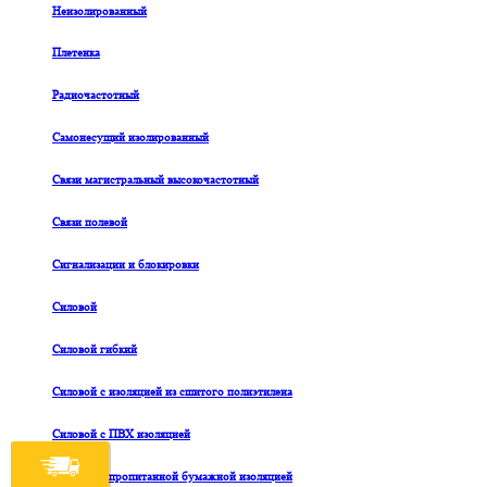
Неизолированный
Плетенка
Радиочастотный
Самонесущий изолированный
Связи магистральный высокочастотный
Связи полевой
Сигнализации и блокировки
Силовой
Силовой гибкий
Силовой с изоляцией из сшитого полиэтилена
Силовой с ПВХ изоляцией
Силовой с пропитанной бумажной изоляцией