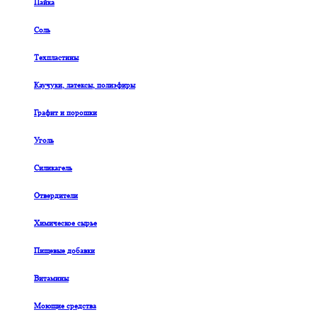
Пайка
Соль
Техпластины
Каучуки, латексы, полиэфиры
Графит и порошки
Уголь
Силикагель
Отвердители
Химическое сырье
Пищевые добавки
Витамины
Моющие средства