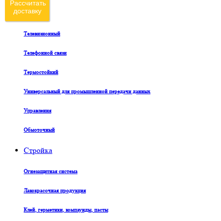
Рассчитать
доставку
Судовой
Телевизионный
Телефонной связи
Термостойкий
Универсальный для промышленной передачи данных
Управления
Обмоточный
Стройка
Огнезащитная система
Лакокрасочная продукция
Клей, герметики, компаунды, пасты