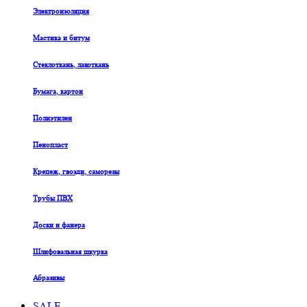
Электроизоляция
Мастика и битум
Стеклоткань, лакоткань
Бумага, картон
Полиэтилен
Пенопласт
Крепеж, гвозди, саморезы
Трубы ПВХ
Доски и фанера
Шлифовальная шкурка
Абразивы
SALE