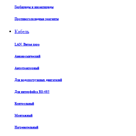
Гербициды и инсектициды
Противогололедные реагенты
Кабель
LAN. Витая пара
Авиакосмический
Автотракторный
Для водопогружных двигателей
Для интерфейса RS-485
Контрольный
Монтажный
Нагревательный