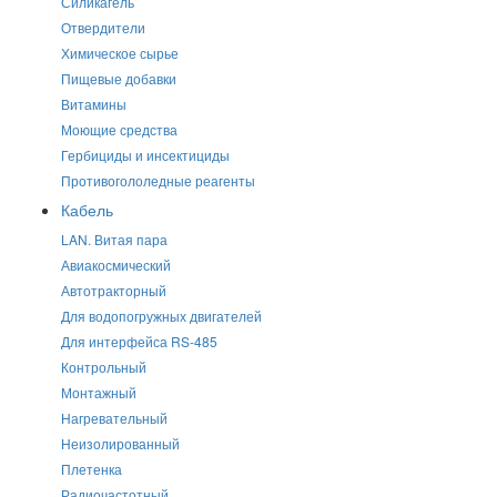
Силикагель
Отвердители
Химическое сырье
Пищевые добавки
Витамины
Моющие средства
Гербициды и инсектициды
Противогололедные реагенты
Кабель
LAN. Витая пара
Авиакосмический
Автотракторный
Для водопогружных двигателей
Для интерфейса RS-485
Контрольный
Монтажный
Нагревательный
Неизолированный
Плетенка
Радиочастотный