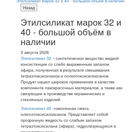
Этилсиликат марок 32 и 40 - большой объём в наличии
Назад
Этилсиликат марок 32 и
40 - большой объём в
наличии
3 августа 2026
Этилсиликат-32
– синтетическое вещество жидкой
консистенции со слабо выраженным запахом
эфира, полученная в результате смешивания
тетpаэтоксисиланов и полиэтоксисилоксанов.
Продукт нашел широкое применение в качестве
компонента лакокрасочных материалов, а также как
связующее в производстве керамических и
стеклянных изделий.
Этилсиликат-40
-гомогенная смесь
олигоэтоксисилоксанов. Представляет собой
прозрачную жидкость со слабым запахом
тетраэтоксисилана (эфира), гидролизующуюся в
присутствии воды.