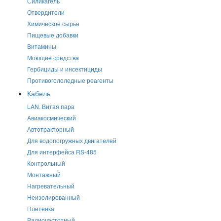
Силикагель
Отвердители
Химическое сырье
Пищевые добавки
Витамины
Моющие средства
Гербициды и инсектициды
Противогололедные реагенты
Кабель
LAN. Витая пара
Авиакосмический
Автотракторный
Для водопогружных двигателей
Для интерфейса RS-485
Контрольный
Монтажный
Нагревательный
Неизолированный
Плетенка
Радиочастотный