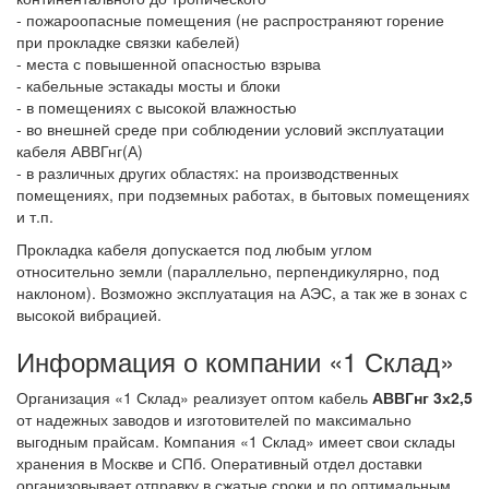
- пожароопасные помещения (не распространяют горение
при прокладке связки кабелей)
- места с повышенной опасностью взрыва
- кабельные эстакады мосты и блоки
- в помещениях с высокой влажностью
- во внешней среде при соблюдении условий эксплуатации
кабеля АВВГнг(А)
- в различных других областях: на производственных
помещениях, при подземных работах, в бытовых помещениях
и т.п.
Прокладка кабеля допускается под любым углом
относительно земли (параллельно, перпендикулярно, под
наклоном). Возможно эксплуатация на АЭС, а так же в зонах с
высокой вибрацией.
Информация о компании «1 Склад»
Организация «1 Склад» реализует оптом кабель
АВВГнг 3х2,5
от надежных заводов и изготовителей по максимально
выгодным прайсам. Компания «1 Склад» имеет свои склады
хранения в Москве и СПб. Оперативный отдел доставки
организовывает отправку в сжатые сроки и по оптимальным