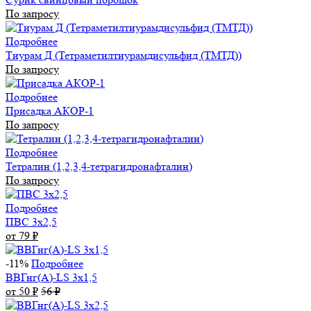
По запросу
Подробнее
Тиурам Д (Тетраметилтиурамдисульфид (ТМТД))
По запросу
Подробнее
Присадка АКОР-1
По запросу
Подробнее
Тетралин (1,2,3,4-тетрагидронафталин)
По запросу
Подробнее
ПВС 3х2,5
от 79
₽
-11%
Подробнее
ВВГнг(А)-LS 3х1,5
от 50
₽
56
₽