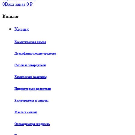
0
Ваш заказ:
0
₽
Каталог
Химия
Косметическая химия
Дезинфицирующие средства
Смолы и отвердители
Химические реактивы
Индикаторы и красители
Растворители и спирты
Масла и смазки
Охлаждающая жидкость