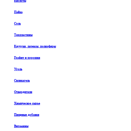
Кислоты
Пайка
Соль
Техпластины
Каучуки, латексы, полиэфиры
Графит и порошки
Уголь
Силикагель
Отвердители
Химическое сырье
Пищевые добавки
Витамины