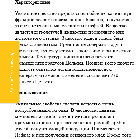
Характеристики
Указанное средство представляет собой легкокипящую
фракцию деароматизированного бензина, получаемого
за счет перегонки малосернистых нефтей. Вещество
является легколетучей жидкостью прозрачного или
желтоватого оттенка. Запах последней может быть
слегка сладковатым. Средство не содержит воду и,
кроме того, тут отсутствуют какие-либо механические
Рассчитать доставку
примеси. Температура кипения начинается от
восьмидесяти градусов Цельсия. Помимо всего прочего,
жидкость считается легковоспламеняющейся.
Температура самовоспламенения составляет 270
градусов Цельсия.
Использование
Уникальные свойства сделали вещество очень
востребованным сегодня. В частности, данный
компонент активно задействуется в резиновой
промышленности при изготовлении ремней, труб и
другой сопутствующей продукции. Применяется
Нефрас и при получении резинового клея. Кроме того,