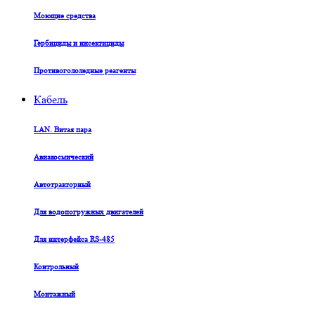
Моющие средства
Гербициды и инсектициды
Противогололедные реагенты
Кабель
LAN. Витая пара
Авиакосмический
Автотракторный
Для водопогружных двигателей
Для интерфейса RS-485
Контрольный
Монтажный