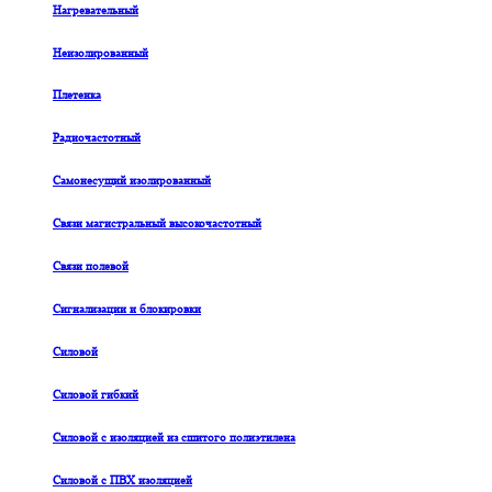
Нагревательный
Неизолированный
Плетенка
Радиочастотный
Самонесущий изолированный
Связи магистральный высокочастотный
Связи полевой
Сигнализации и блокировки
Силовой
Силовой гибкий
Силовой с изоляцией из сшитого полиэтилена
Силовой с ПВХ изоляцией