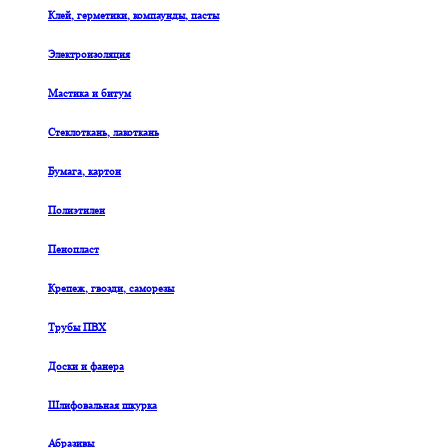
Клей, герметики, компаунды, пасты
Электроизоляция
Мастика и битум
Стеклоткань, лакоткань
Бумага, картон
Полиэтилен
Пенопласт
Крепеж, гвозди, саморезы
Трубы ПВХ
Доски и фанера
Шлифовальная шкурка
Абразивы