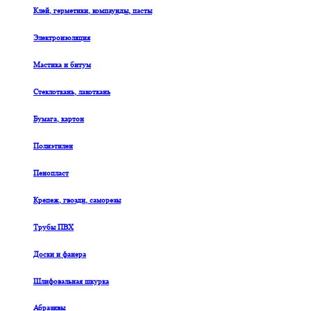
Клей, герметики, компаунды, пасты
Электроизоляция
Мастика и битум
Стеклоткань, лакоткань
Бумага, картон
Полиэтилен
Пенопласт
Крепеж, гвозди, саморезы
Трубы ПВХ
Доски и фанера
Шлифовальная шкурка
Абразивы