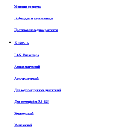
Моющие средства
Гербициды и инсектициды
Противогололедные реагенты
Кабель
LAN. Витая пара
Авиакосмический
Автотракторный
Для водопогружных двигателей
Для интерфейса RS-485
Контрольный
Монтажный