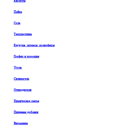
Кислоты
Пайка
Соль
Техпластины
Каучуки, латексы, полиэфиры
Графит и порошки
Уголь
Силикагель
Отвердители
Химическое сырье
Пищевые добавки
Витамины