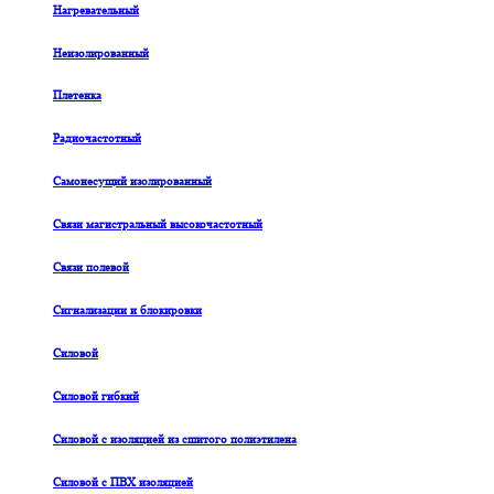
Нагревательный
Неизолированный
Плетенка
Радиочастотный
Самонесущий изолированный
Связи магистральный высокочастотный
Связи полевой
Сигнализации и блокировки
Силовой
Силовой гибкий
Силовой с изоляцией из сшитого полиэтилена
Силовой с ПВХ изоляцией