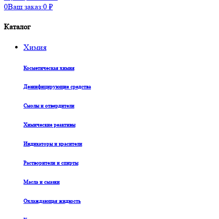
0
Ваш заказ:
0
₽
Каталог
Химия
Косметическая химия
Дезинфицирующие средства
Смолы и отвердители
Химические реактивы
Индикаторы и красители
Растворители и спирты
Масла и смазки
Охлаждающая жидкость