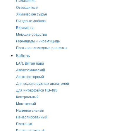
Силикагель
Отвердители
Химическое сырье
Пищевые добавки
Витамины
Моющие средства
Гербициды и инсектициды
Противогололедные реагенты
Кабель
LAN. Витая пара
Авиакосмический
Автотракторный
Для водопогружных двигателей
Для интерфейса RS-485
Контрольный
Монтажный
Нагревательный
Неизолированный
Плетенка
Радиочастотный