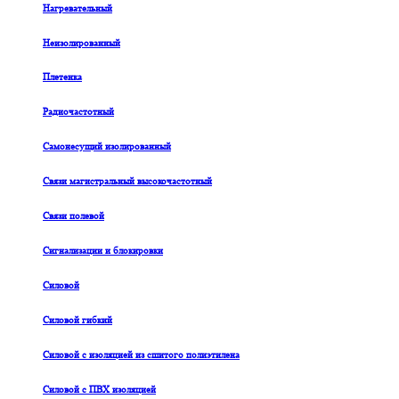
Нагревательный
Неизолированный
Плетенка
Радиочастотный
Самонесущий изолированный
Связи магистральный высокочастотный
Связи полевой
Сигнализации и блокировки
Силовой
Силовой гибкий
Силовой с изоляцией из сшитого полиэтилена
Силовой с ПВХ изоляцией