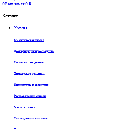
0
Ваш заказ:
0
₽
Каталог
Химия
Косметическая химия
Дезинфицирующие средства
Смолы и отвердители
Химические реактивы
Индикаторы и красители
Растворители и спирты
Масла и смазки
Охлаждающая жидкость