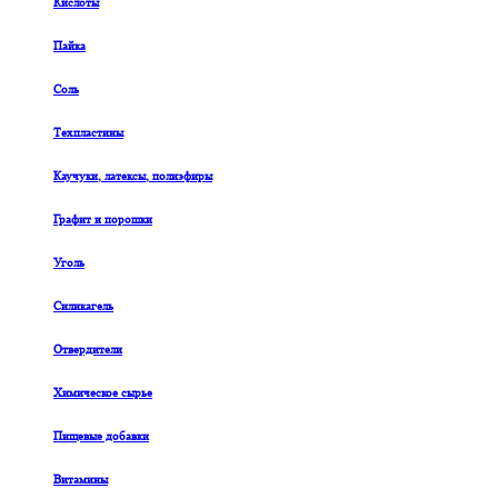
Кислоты
Пайка
Соль
Техпластины
Каучуки, латексы, полиэфиры
Графит и порошки
Уголь
Силикагель
Отвердители
Химическое сырье
Пищевые добавки
Витамины