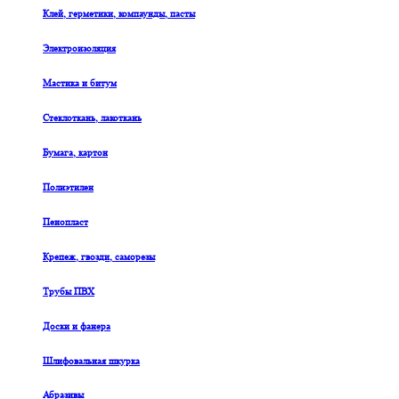
Клей, герметики, компаунды, пасты
Электроизоляция
Мастика и битум
Стеклоткань, лакоткань
Бумага, картон
Полиэтилен
Пенопласт
Крепеж, гвозди, саморезы
Трубы ПВХ
Доски и фанера
Шлифовальная шкурка
Абразивы