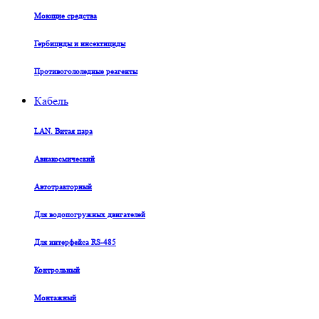
Моющие средства
Гербициды и инсектициды
Противогололедные реагенты
Кабель
LAN. Витая пара
Авиакосмический
Автотракторный
Для водопогружных двигателей
Для интерфейса RS-485
Контрольный
Монтажный