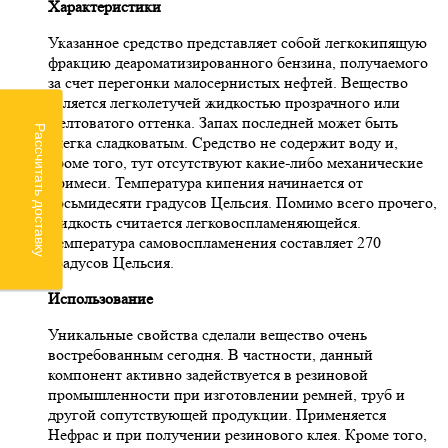
Характеристики
Указанное средство представляет собой легкокипящую
фракцию деароматизированного бензина, получаемого
за счет перегонки малосернистых нефтей. Вещество
является легколетучей жидкостью прозрачного или
желтоватого оттенка. Запах последней может быть
Рассчитать доставку
слегка сладковатым. Средство не содержит воду и,
кроме того, тут отсутствуют какие-либо механические
примеси. Температура кипения начинается от
восьмидесяти градусов Цельсия. Помимо всего прочего,
жидкость считается легковоспламеняющейся.
Температура самовоспламенения составляет 270
градусов Цельсия.
Использование
Уникальные свойства сделали вещество очень
востребованным сегодня. В частности, данный
компонент активно задействуется в резиновой
промышленности при изготовлении ремней, труб и
другой сопутствующей продукции. Применяется
Нефрас и при получении резинового клея. Кроме того,