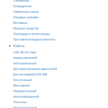
Силикагель
Отвердители
Химическое сырье
Пищевые добавки
Витамины
Моющие средства
Гербициды и инсектициды
Противогололедные реагенты
Кабель
LAN. Витая пара
Авиакосмический
Автотракторный
Для водопогружных двигателей
Для интерфейса RS-485
Контрольный
Монтажный
Нагревательный
Неизолированный
Плетенка
Радиочастотный