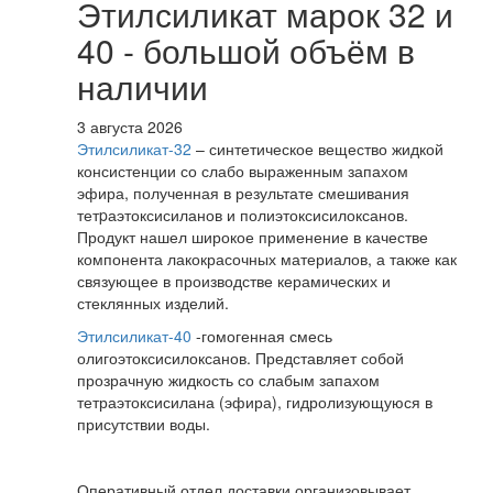
Этилсиликат марок 32 и
40 - большой объём в
наличии
3 августа 2026
Этилсиликат-32
– синтетическое вещество жидкой
консистенции со слабо выраженным запахом
эфира, полученная в результате смешивания
тетpаэтоксисиланов и полиэтоксисилоксанов.
Продукт нашел широкое применение в качестве
компонента лакокрасочных материалов, а также как
связующее в производстве керамических и
стеклянных изделий.
Этилсиликат-40
-гомогенная смесь
олигоэтоксисилоксанов. Представляет собой
прозрачную жидкость со слабым запахом
тетраэтоксисилана (эфира), гидролизующуюся в
присутствии воды.
Оперативный отдел доставки организовывает