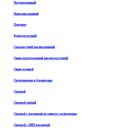
Нагревательный
Неизолированный
Плетенка
Радиочастотный
Самонесущий изолированный
Связи магистральный высокочастотный
Связи полевой
Сигнализации и блокировки
Силовой
Силовой гибкий
Силовой с изоляцией из сшитого полиэтилена
Силовой с ПВХ изоляцией