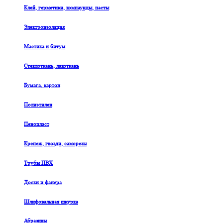
Клей, герметики, компаунды, пасты
Электроизоляция
Мастика и битум
Стеклоткань, лакоткань
Бумага, картон
Полиэтилен
Пенопласт
Крепеж, гвозди, саморезы
Трубы ПВХ
Доски и фанера
Шлифовальная шкурка
Абразивы