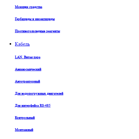
Моющие средства
Гербициды и инсектициды
Противогололедные реагенты
Кабель
LAN. Витая пара
Авиакосмический
Автотракторный
Для водопогружных двигателей
Для интерфейса RS-485
Контрольный
Монтажный