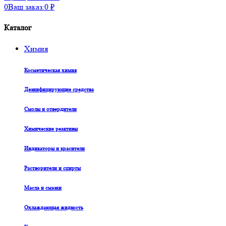
0
Ваш заказ:
0
₽
Каталог
Химия
Косметическая химия
Дезинфицирующие средства
Смолы и отвердители
Химические реактивы
Индикаторы и красители
Растворители и спирты
Масла и смазки
Охлаждающая жидкость