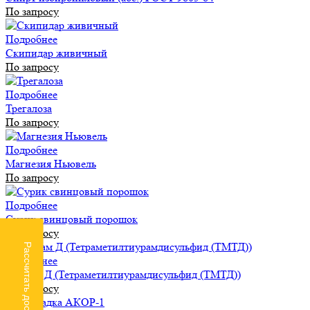
По запросу
Подробнее
Скипидар живичный
По запросу
Подробнее
Трегалоза
По запросу
Подробнее
Магнезия Ньювель
По запросу
Подробнее
Сурик свинцовый порошок
По запросу
Рассчитать доставку
Подробнее
Тиурам Д (Тетраметилтиурамдисульфид (ТМТД))
По запросу