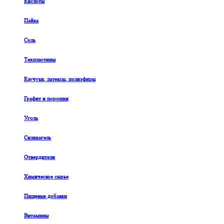
Кислоты
Пайка
Соль
Техпластины
Каучуки, латексы, полиэфиры
Графит и порошки
Уголь
Силикагель
Отвердители
Химическое сырье
Пищевые добавки
Витамины