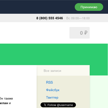
Принимаю
8 (800) 555 4546
Вс 09:00—18:00
0
₽
Все записи
RSS
Фейсбук
Твиттер
Он также
силан
и