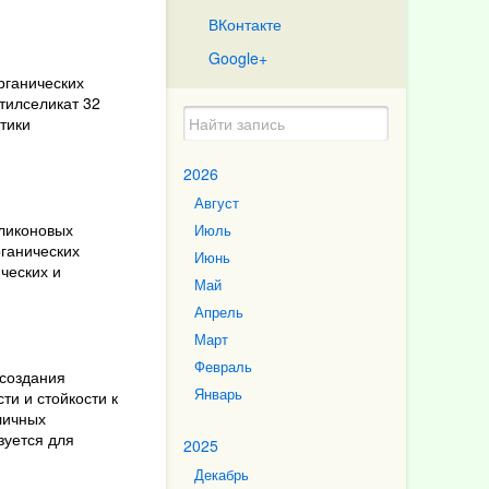
ВКонтакте
Google+
рганических
тилселикат
32
тики
2026
Август
иликоновых
Июль
рганических
Июнь
ческих и
Май
Апрель
Март
Февраль
 создания
Январь
ти и стойкости к
личных
зуется для
2025
Декабрь