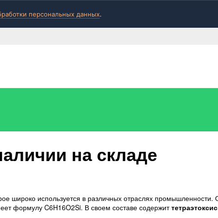
бработки персональных данных
.
наличии на складе
орое широко используется в различных отраслях промышленности. 
еет формулу C6H16O2Si. В своем составе содержит
тетраэтокси