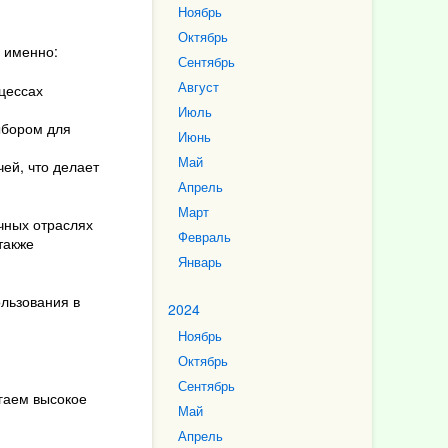
Ноябрь
Октябрь
 именно:
Сентябрь
Август
цессах
Июль
ыбором для
Июнь
Май
ей, что делает
Апрель
Март
чных отраслях
Февраль
также
Январь
льзования в
2024
Ноябрь
Октябрь
Сентябрь
агаем высокое
Май
Апрель