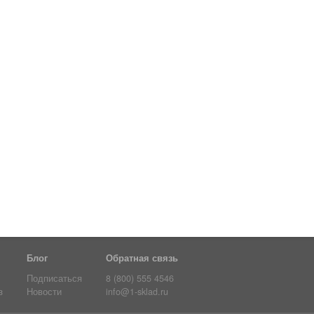
Блог
Обратная связь
Подписаться
8 (800) 555 4546
з
Новости
info@1-sklad.ru