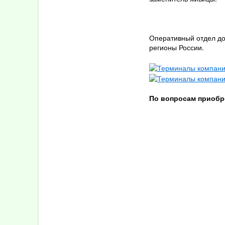
Оперативный отдел дос
2026
регионы России.
Август
Июль
Июнь
Май
По вопросам приобр
Апрель
Март
Февраль
Январь
2025
Декабрь
Ноябрь
Октябрь
Сентябрь