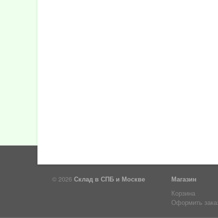
2018
Декабрь
Октябрь
Август
Апрель
Март
Февраль
2017
Декабрь
Ноябрь
Август
© 2026
Склад в СПБ и Москве
Магазин
Корзина
Оформить зака