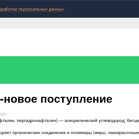
бработки персональных данных
.
-новое поступление
025
талин, пергидронафталин) — алициклический углеводород; бесцве
оряет органические соединения и полимеры (жиры, лакокрасочные 