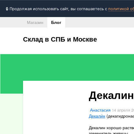
🔒 Продолжая использовать сайт, вы соглашаетесь с
политикой о
Магазин
Блог
Склад в СПБ и Москве
Все записи
Декалин
RSS
Фейсбук
Анастасия
14 апреля 2
Твиттер
Декали́н
(декагидронаф
ВКонтакте
Декалин хорошо раств
Google+
заменитель живицы.