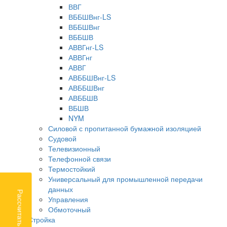
ВВГ
ВББШВнг-LS
ВББШВнг
ВББШВ
АВВГнг-LS
АВВГнг
АВВГ
АВББШВнг-LS
АВББШВнг
АВББШВ
ВБШВ
NYM
Силовой с пропитанной бумажной изоляцией
Судовой
Телевизионный
Телефонной связи
Термостойкий
Универсальный для промышленной передачи
данных
Рассчитать доставку
Управления
Обмоточный
Стройка