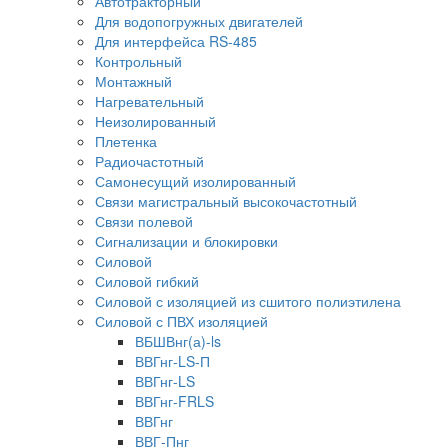
Автотракторный
Для водопогружных двигателей
Для интерфейса RS-485
Контрольный
Монтажный
Нагревательный
Неизолированный
Плетенка
Радиочастотный
Самонесущий изолированный
Связи магистральный высокочастотный
Связи полевой
Сигнализации и блокировки
Силовой
Силовой гибкий
Силовой с изоляцией из сшитого полиэтилена
Силовой с ПВХ изоляцией
ВБШВнг(а)-ls
ВВГнг-LS-П
ВВГнг-LS
ВВГнг-FRLS
ВВГнг
ВВГ-Пнг