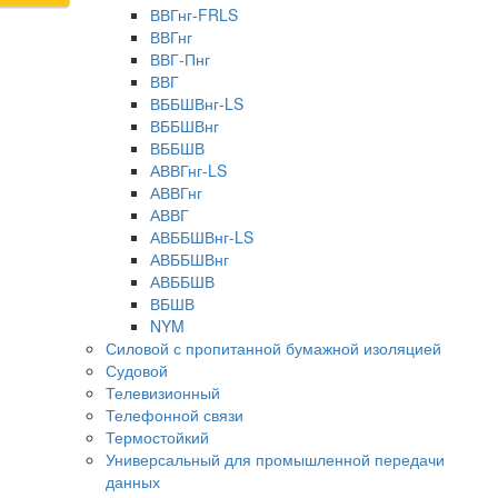
ВВГнг-FRLS
ВВГнг
ВВГ-Пнг
ВВГ
ВББШВнг-LS
ВББШВнг
ВББШВ
АВВГнг-LS
АВВГнг
АВВГ
АВББШВнг-LS
АВББШВнг
АВББШВ
ВБШВ
NYM
Силовой с пропитанной бумажной изоляцией
Судовой
Телевизионный
Телефонной связи
Термостойкий
Универсальный для промышленной передачи
данных