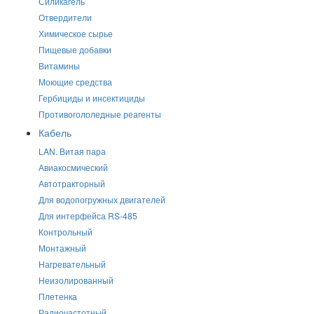
Силикагель
Отвердители
Химическое сырье
Пищевые добавки
Витамины
Моющие средства
Гербициды и инсектициды
Противогололедные реагенты
Кабель
LAN. Витая пара
Авиакосмический
Автотракторный
Для водопогружных двигателей
Для интерфейса RS-485
Контрольный
Монтажный
Нагревательный
Неизолированный
Плетенка
Радиочастотный