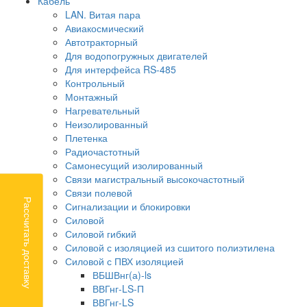
Кабель
LAN. Витая пара
Авиакосмический
Автотракторный
Для водопогружных двигателей
Для интерфейса RS-485
Контрольный
Монтажный
Нагревательный
Неизолированный
Плетенка
Радиочастотный
Самонесущий изолированный
Связи магистральный высокочастотный
Связи полевой
Рассчитать доставку
Сигнализации и блокировки
Силовой
Силовой гибкий
Силовой с изоляцией из сшитого полиэтилена
Силовой с ПВХ изоляцией
ВБШВнг(а)-ls
ВВГнг-LS-П
ВВГнг-LS