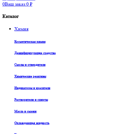
0
Ваш заказ:
0
₽
Каталог
Химия
Косметическая химия
Дезинфицирующие средства
Смолы и отвердители
Химические реактивы
Индикаторы и красители
Растворители и спирты
Масла и смазки
Охлаждающая жидкость