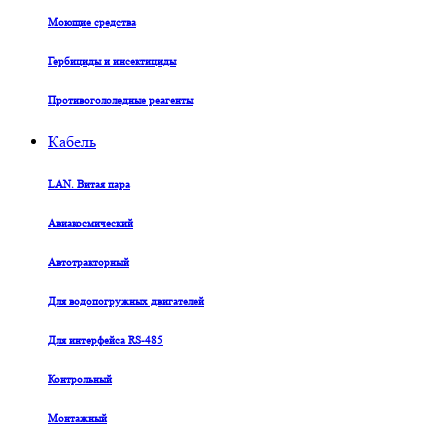
Моющие средства
Гербициды и инсектициды
Противогололедные реагенты
Кабель
LAN. Витая пара
Авиакосмический
Автотракторный
Для водопогружных двигателей
Для интерфейса RS-485
Контрольный
Монтажный