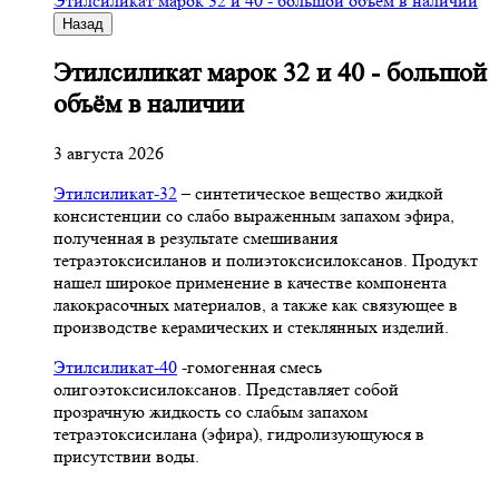
Этилсиликат марок 32 и 40 - большой объём в наличии
Назад
Этилсиликат марок 32 и 40 - большой
объём в наличии
3 августа 2026
Этилсиликат-32
– синтетическое вещество жидкой
консистенции со слабо выраженным запахом эфира,
полученная в результате смешивания
тетpаэтоксисиланов и полиэтоксисилоксанов. Продукт
нашел широкое применение в качестве компонента
лакокрасочных материалов, а также как связующее в
производстве керамических и стеклянных изделий.
Этилсиликат-40
-гомогенная смесь
олигоэтоксисилоксанов. Представляет собой
прозрачную жидкость со слабым запахом
тетраэтоксисилана (эфира), гидролизующуюся в
присутствии воды.