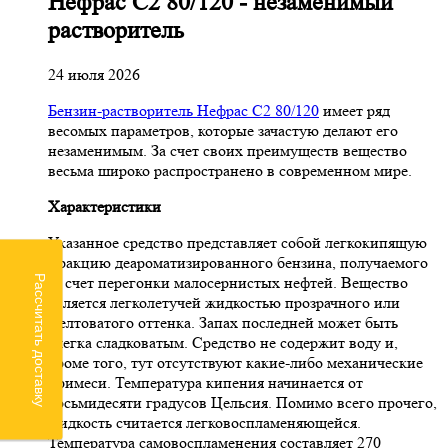
Нефрас С2 80/120 - незаменимый
растворитель
24 июля 2026
Бензин-растворитель Нефрас С2 80/120
имеет ряд
весомых параметров, которые зачастую делают его
незаменимым. За счет своих преимуществ вещество
весьма широко распространено в современном мире.
Характеристики
Указанное средство представляет собой легкокипящую
фракцию деароматизированного бензина, получаемого
Рассчитать доставку
за счет перегонки малосернистых нефтей. Вещество
является легколетучей жидкостью прозрачного или
желтоватого оттенка. Запах последней может быть
слегка сладковатым. Средство не содержит воду и,
кроме того, тут отсутствуют какие-либо механические
примеси. Температура кипения начинается от
восьмидесяти градусов Цельсия. Помимо всего прочего,
жидкость считается легковоспламеняющейся.
Температура самовоспламенения составляет 270