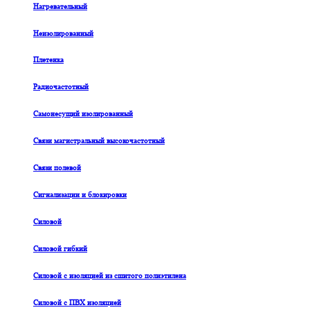
Нагревательный
Неизолированный
Плетенка
Радиочастотный
Самонесущий изолированный
Связи магистральный высокочастотный
Связи полевой
Сигнализации и блокировки
Силовой
Силовой гибкий
Силовой с изоляцией из сшитого полиэтилена
Силовой с ПВХ изоляцией