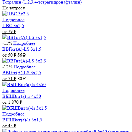
Тетралин (1,2,3,4-тетрагидронафталин)
По запросу
Подробнее
ПВС 3х2,5
от 79
₽
-11%
Подробнее
ВВГнг(А)-LS 3х1,5
от 50
₽
56
₽
-12%
Подробнее
ВВГнг(А)-LS 3х2,5
от 71
₽
80
₽
Подробнее
ВБШВнг(а)-ls 4x50
от 1 870
₽
Подробнее
ВБШВнг(а)-ls 3х1,5
от 45
₽