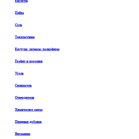
Кислоты
Пайка
Соль
Техпластины
Каучуки, латексы, полиэфиры
Графит и порошки
Уголь
Силикагель
Отвердители
Химическое сырье
Пищевые добавки
Витамины