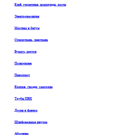
Клей, герметики, компаунды, пасты
Электроизоляция
Мастика и битум
Стеклоткань, лакоткань
Бумага, картон
Полиэтилен
Пенопласт
Крепеж, гвозди, саморезы
Трубы ПВХ
Доски и фанера
Шлифовальная шкурка
Абразивы