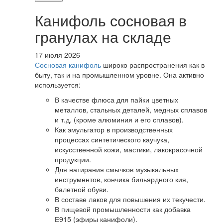
Канифоль сосновая в
гранулах на складе
17 июля 2026
Сосновая канифоль
широко распространения как в
быту, так и на промышленном уровне. Она активно
используется:
В качестве флюса для пайки цветных
металлов, стальных деталей, медных сплавов
и т.д. (кроме алюминия и его сплавов).
Как эмульгатор в производственных
процессах синтетического каучука,
искусственной кожи, мастики, лакокрасочной
продукции.
Для натирания смычков музыкальных
инструментов, кончика бильярдного кия,
балетной обуви.
В составе лаков для повышения их текучести.
В пищевой промышленности как добавка
Е915 (эфиры канифоли).