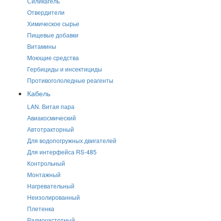
Силикагель
Отвердители
Химическое сырье
Пищевые добавки
Витамины
Моющие средства
Гербициды и инсектициды
Противогололедные реагенты
Кабель
LAN. Витая пара
Авиакосмический
Автотракторный
Для водопогружных двигателей
Для интерфейса RS-485
Контрольный
Монтажный
Нагревательный
Неизолированный
Плетенка
Радиочастотный