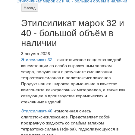
Этилсиликат марок 32 и 40 - большой объём в наличии
Назад
Этилсиликат марок 32 и
40 - большой объём в
наличии
3 августа 2026
Этилсиликат-32
– синтетическое вещество жидкой
консистенции со слабо выраженным запахом
эфира, полученная в результате смешивания
тетpаэтоксисиланов и полиэтоксисилоксанов.
Продукт нашел широкое применение в качестве
компонента лакокрасочных материалов, а также как
связующее в производстве керамических и
стеклянных изделий.
Этилсиликат-40
-гомогенная смесь
олигоэтоксисилоксанов. Представляет собой
прозрачную жидкость со слабым запахом
тетраэтоксисилана (эфира), гидролизующуюся в
присутствии воды.