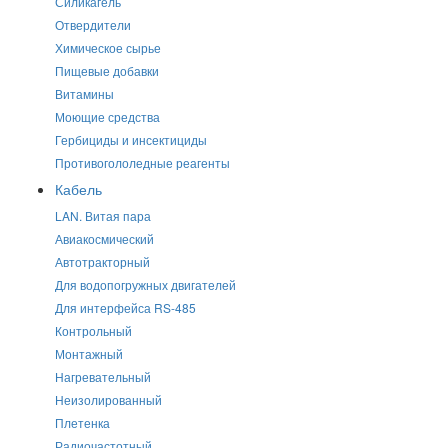
Силикагель
Отвердители
Химическое сырье
Пищевые добавки
Витамины
Моющие средства
Гербициды и инсектициды
Противогололедные реагенты
Кабель
LAN. Витая пара
Авиакосмический
Автотракторный
Для водопогружных двигателей
Для интерфейса RS-485
Контрольный
Монтажный
Нагревательный
Неизолированный
Плетенка
Радиочастотный