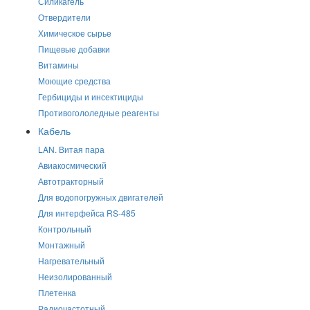
Силикагель
Отвердители
Химическое сырье
Пищевые добавки
Витамины
Моющие средства
Гербициды и инсектициды
Противогололедные реагенты
Кабель
LAN. Витая пара
Авиакосмический
Автотракторный
Для водопогружных двигателей
Для интерфейса RS-485
Контрольный
Монтажный
Нагревательный
Неизолированный
Плетенка
Радиочастотный