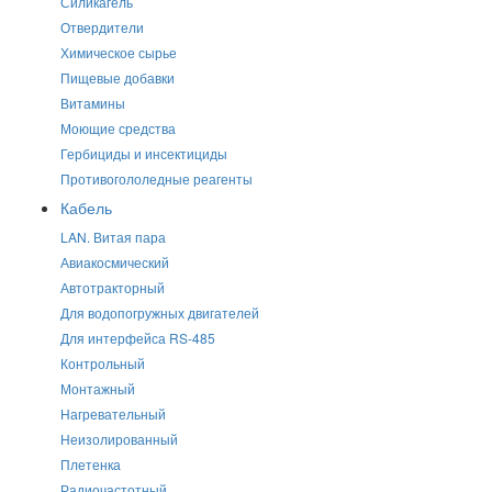
Силикагель
Отвердители
Химическое сырье
Пищевые добавки
Витамины
Моющие средства
Гербициды и инсектициды
Противогололедные реагенты
Кабель
LAN. Витая пара
Авиакосмический
Автотракторный
Для водопогружных двигателей
Для интерфейса RS-485
Контрольный
Монтажный
Нагревательный
Неизолированный
Плетенка
Радиочастотный