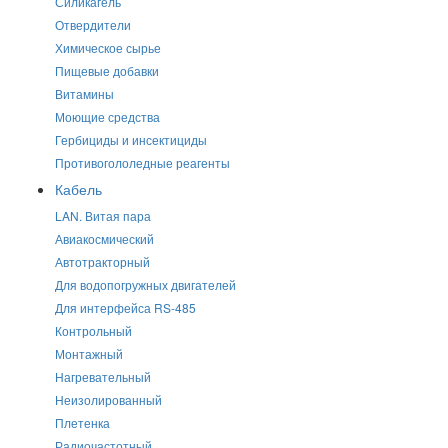
Силикагель
Отвердители
Химическое сырье
Пищевые добавки
Витамины
Моющие средства
Гербициды и инсектициды
Противогололедные реагенты
Кабель
LAN. Витая пара
Авиакосмический
Автотракторный
Для водопогружных двигателей
Для интерфейса RS-485
Контрольный
Монтажный
Нагревательный
Неизолированный
Плетенка
Радиочастотный