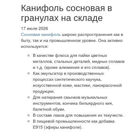
Канифоль сосновая в
гранулах на складе
17 июля 2026
Сосновая канифоль
широко распространения как в
быту, так и на промышленном уровне. Она активно
используется:
В качестве флюса для пайки цветных
металлов, стальных деталей, медных сплавов
и т.д. (кроме алюминия и его сплавов).
Как эмульгатор в производственных
процессах синтетического каучука,
искусственной кожи, мастики, лакокрасочной
продукции.
Для натирания смычков музыкальных
инструментов, кончика бильярдного кия,
балетной обуви.
В составе лаков для повышения их текучести.
В пищевой промышленности как добавка
Е915 (эфиры канифоли).