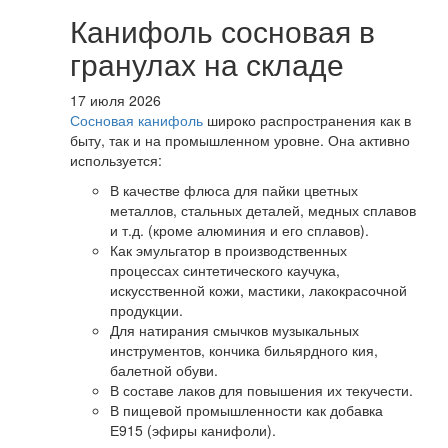
Канифоль сосновая в
гранулах на складе
17 июля 2026
Сосновая канифоль
широко распространения как в
быту, так и на промышленном уровне. Она активно
используется:
В качестве флюса для пайки цветных
металлов, стальных деталей, медных сплавов
и т.д. (кроме алюминия и его сплавов).
Как эмульгатор в производственных
процессах синтетического каучука,
искусственной кожи, мастики, лакокрасочной
продукции.
Для натирания смычков музыкальных
инструментов, кончика бильярдного кия,
балетной обуви.
В составе лаков для повышения их текучести.
В пищевой промышленности как добавка
Е915 (эфиры канифоли).