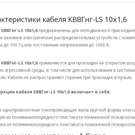
ктеристики кабеля КВВГнг-LS 10х1,6
и
КВВГнг-LS 10х1,6
предназначены для неподвижного присоедине
м зажимов электрических распределительных устройств с номи
ы до 100 Гц или постоянным напряжением до 1000 В.
и
КВВГнг-LS 10х1,6
применяются для прокладки на открытом возду
ях агрессивной среды, в том числе для использования в система
ели. Кабели не распространяют горение при прокладке в пучках.
укция кабеля КВВГнг-LS 10х1,6
включает в себя:
 однопроволочная токопроводящая жила круглой формы класса
ия из поливинилхлоридного пластиката пониженной пожароопа
ка из поливинилхлоридного пластиката пониженной пожароопа