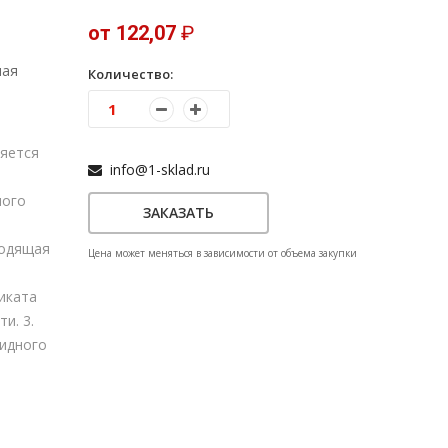
от 122,07
₽
ная
Количество:
яется
info@1-sklad.ru
ного
ЗАКАЗАТЬ
водящая
Цена может меняться в зависимости от объема закупки
иката
и. 3.
идного