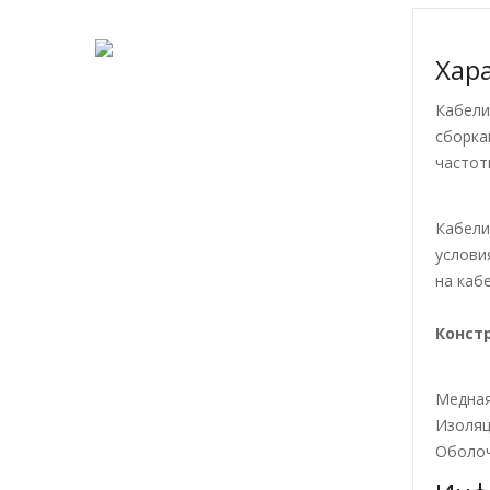
Хара
Кабел
сборка
частот
Кабел
услови
на каб
Констр
Медная
Изоляц
Оболоч