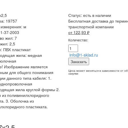
х2,5
Статус:
есть в наличии
ра: 19757
Бесплатная доставка до терми
 измерения: м
транспортной компании
01-37-2003
от 122,93
₽
во жил: 7
Количество:
жил: 2,5
: ПВХ пластикат
info@1-sklad.ru
водящая жила: медная
волочная
Заказать
! Изображение является
Цена может меняться в зависимости от о
чным для общего понимания
закупки
ции данного типа кабеля: 1.
однопроволочная
одящая жила круглой формы 2.
 из поливинилхлоридного
та. 3. Оболочка из
лхлоридного пластиката.
7х2,5