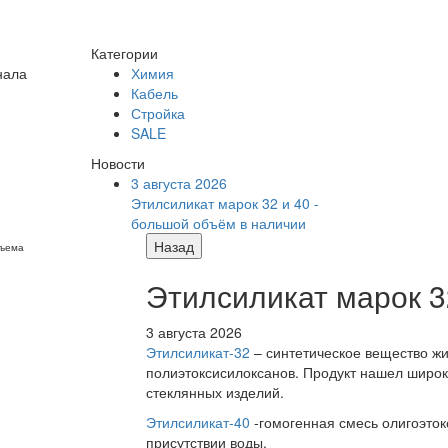
Категории
нала
Химия
Кабель
Стройка
SALE
Новости
3 августа 2026
Этилсиликат марок 32 и 40 -
большой объём в наличии
Назад
бъема
Этилсиликат марок 3
3 августа 2026
Этилсиликат-32
– синтетическое вещество жи
полиэтоксисилоксанов. Продукт нашел широк
стеклянных изделий.
Этилсиликат-40
-гомогенная смесь олигоэток
присутствии воды.