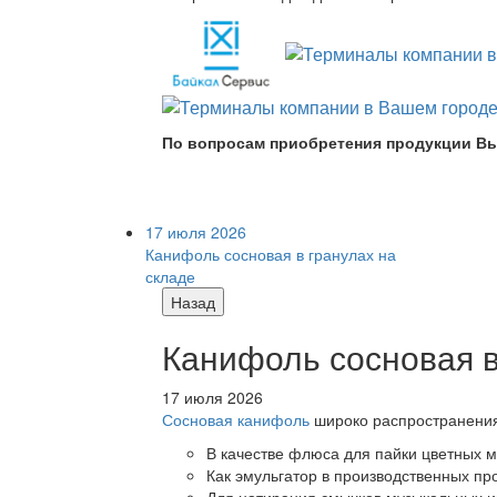
По вопросам приобретения продукции Вы
17 июля 2026
Канифоль сосновая в гранулах на
складе
Назад
Канифоль сосновая в
17 июля 2026
Сосновая канифоль
широко распространения 
В качестве флюса для пайки цветных ме
Как эмульгатор в производственных про
Для натирания смычков музыкальных ин