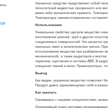
Указанное средство представляет собой лег
акты.
легколетучей жидкостью прозрачного или желт
какие-либо механические примеси. Температ
Температура самовоспламенения составляет
Использование
Уникальные свойства сделали вещество очен
изготовлении ремней, труб и другой сопутс
соединяемых поверхностей. Что касается орг
паяльных ламп и каталитических грелок. При
использование вещества при разбавлении эма
механической), а также редукторов и мостов
тормозов, сцепления и системы ABS. В ради
очищения тканей и меха. Примечательно, что
Вывод
Как видим, указанное вещество позволяет бе
Продукт давно зарекомендовал себя в разных
Как заказать
Связавшись с нашими специалистами, можно л
Оперативный отдел доставки организовывает 