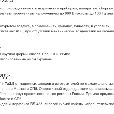
о присоединения к электрическим приборам, аппаратам, сборкам
нальным переменным напряжением до 660 В частоты до 100 Гц или
ткрытом воздухе, в помещениях, каналах, туннелях, в условиях
 системах АЭС, при отсутствии механических воздействий на кабели
:
 круглой формы класса 1 по ГОСТ 22483.
 Изолированные жилы скручены.
лад»
нг 7х2,5
от надежных заводов и изготовителей по максимально в
нения в Москве и СПб. Оперативный отдел доставки организовыва
бель привезут практически во все регионы России. Прямая продаж
Москве и СПб.
 для интерфейса RS-485, силовой гибкий кабель, кабель телевизи