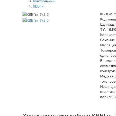
Контрольный
КВВГнг
КВВГнг 7
Код това
Единицы
ТУ: 16.К
Количест
Сечение 
Изоляция
Токопро
однопро
Внимание
схемати
конструк
Медная 
токопров
Изоляция
пластика
поливини
Характеристики кабеля КВВГнг 