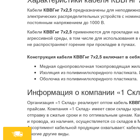
Кабели
КВВГнг 7х2,5
предназначены для неподвижног
электрических распределительных устройств с номи
постоянным напряжением до 1000 В.
Кабели
КВВГнг 7х2,5
применяются для прокладки на о
агрессивной среды, в том числе для использования в
не распространяют горение при прокладке в пучках.
Конструкция кабеля КВВГнг 7х2,5
включает в себя
Медная однопроволочная токопроводящая жила
Изоляция из поливинилхлоридного пластиката.
Оболочка из поливинилхлоридного пластиката.
Информация о компании «1 Ск
Организация «1 Склад» реализует оптом кабель
КВВГ
прайсам. Компания «1 Склад» имеет свои склады хра
отправку в сжатые сроки и по оптимальным ценам. Ка
и провода, из наличия, осуществляется со складов в 
Ассортимент кабельной продукции охватывает: кабель
многие другие виды.