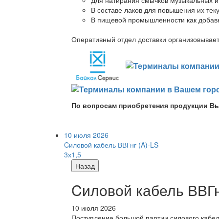
В составе лаков для повышения их теку
В пищевой промышленности как добав
Оперативный отдел доставки организовывает 
По вопросам приобретения продукции Вы
10 июля 2026
Cиловой кабель ВВГнг (A)-LS
3х1,5
Назад
Cиловой кабель ВВГнг
10 июля 2026
Поступление большой партии силового кабе