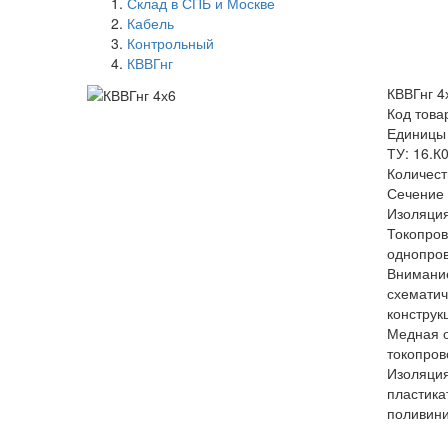
Склад в СПБ и Москве
Кабель
Контрольный
КВВГнг
КВВГнг 4
Код това
Единицы
ТУ: 16.К
Количест
Сечение 
Изоляция
Токопро
однопро
Внимание
схемати
конструк
Медная 
токопров
Изоляция
пластика
поливини