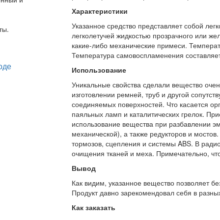
Характеристики
Указанное средство представляет собой лег
ты.
легколетучей жидкостью прозрачного или желт
какие-либо механические примеси. Температ
Температура самовоспламенения составляет
Использование
Уникальные свойства сделали вещество очен
изготовлении ремней, труб и другой сопутс
соединяемых поверхностей. Что касается орг
паяльных ламп и каталитических грелок. При
использование вещества при разбавлении эма
механической), а также редукторов и мостов
тормозов, сцепления и системы ABS. В ради
очищения тканей и меха. Примечательно, что
Вывод
Как видим, указанное вещество позволяет бе
Продукт давно зарекомендовал себя в разных
Как заказать