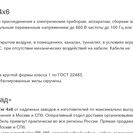
4х6
 присоединения к электрическим приборам, аппаратам, сборкам 
нальным переменным напряжением до 660 В частоты до 100 Гц или
рытом воздухе, в помещениях, каналах, туннелях, в условиях агр
, при отсутствии механических воздействий на кабели. Кабели не
 круглой формы класса 1 по ГОСТ 22483.
 Изолированные жилы скручены.
лад»
нг 4х6
от надежных заводов и изготовителей по максимально выг
нения в Москве и СПб. Оперативный отдел доставки организовыва
бель привезут практически во все регионы России. Прямая продаж
Москве и СПб.
 для интерфейса RS-485, силовой гибкий кабель, кабель телевизи