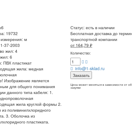
х6
Статус:
есть в наличии
ра: 19732
Бесплатная доставка до терми
 измерения: м
транспортной компании
01-37-2003
от 164,79
₽
во жил: 4
Количество:
жил: 6
: ПВХ пластикат
info@1-sklad.ru
водящая жила: медная
волочная
Заказать
! Изображение является
Цена может меняться в зависимости от о
чным для общего понимания
закупки
ции данного типа кабеля: 1.
однопроволочная
одящая жила круглой формы 2.
 из поливинилхлоридного
та. 3. Оболочка из
лхлоридного пластиката.