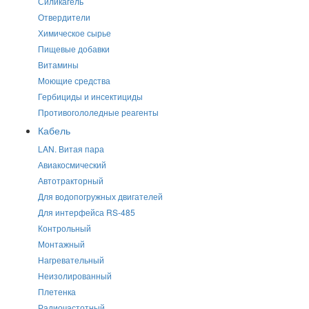
Силикагель
Отвердители
Химическое сырье
Пищевые добавки
Витамины
Моющие средства
Гербициды и инсектициды
Противогололедные реагенты
Кабель
LAN. Витая пара
Авиакосмический
Автотракторный
Для водопогружных двигателей
Для интерфейса RS-485
Контрольный
Монтажный
Нагревательный
Неизолированный
Плетенка
Радиочастотный