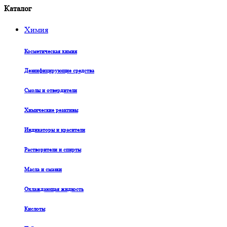
Каталог
Химия
Косметическая химия
Дезинфицирующие средства
Смолы и отвердители
Химические реактивы
Индикаторы и красители
Растворители и спирты
Масла и смазки
Охлаждающая жидкость
Кислоты