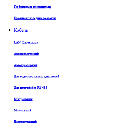
Гербициды и инсектициды
Противогололедные реагенты
Кабель
LAN. Витая пара
Авиакосмический
Автотракторный
Для водопогружных двигателей
Для интерфейса RS-485
Контрольный
Монтажный
Нагревательный