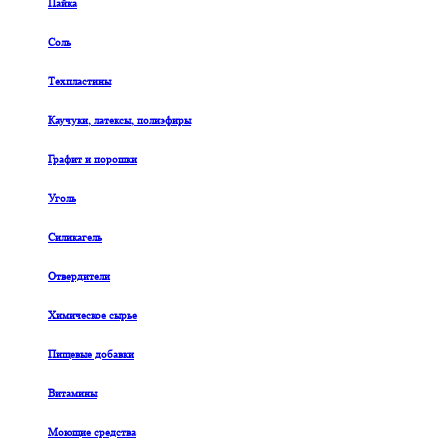
Пайка
Соль
Техпластины
Каучуки, латексы, полиэфиры
Графит и порошки
Уголь
Силикагель
Отвердители
Химическое сырье
Пищевые добавки
Витамины
Моющие средства