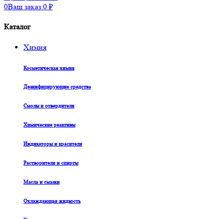
0
Ваш заказ:
0
₽
Каталог
Химия
Косметическая химия
Дезинфицирующие средства
Смолы и отвердители
Химические реактивы
Индикаторы и красители
Растворители и спирты
Масла и смазки
Охлаждающая жидкость