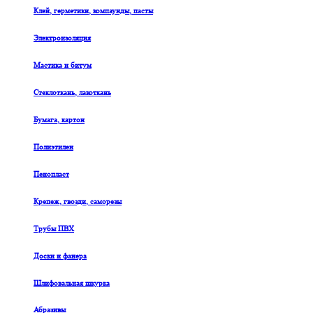
Клей, герметики, компаунды, пасты
Электроизоляция
Мастика и битум
Стеклоткань, лакоткань
Бумага, картон
Полиэтилен
Пенопласт
Крепеж, гвозди, саморезы
Трубы ПВХ
Доски и фанера
Шлифовальная шкурка
Абразивы