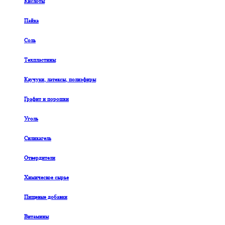
Кислоты
Пайка
Соль
Техпластины
Каучуки, латексы, полиэфиры
Графит и порошки
Уголь
Силикагель
Отвердители
Химическое сырье
Пищевые добавки
Витамины