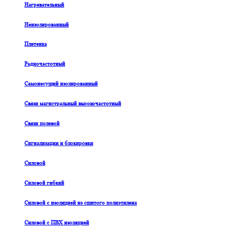
Нагревательный
Неизолированный
Плетенка
Радиочастотный
Самонесущий изолированный
Связи магистральный высокочастотный
Связи полевой
Сигнализации и блокировки
Силовой
Силовой гибкий
Силовой с изоляцией из сшитого полиэтилена
Силовой с ПВХ изоляцией