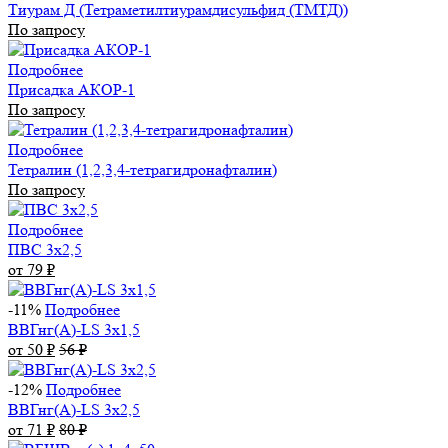
Тиурам Д (Тетраметилтиурамдисульфид (ТМТД))
По запросу
Подробнее
Присадка АКОР-1
По запросу
Подробнее
Тетралин (1,2,3,4-тетрагидронафталин)
По запросу
Подробнее
ПВС 3х2,5
от 79
₽
-11%
Подробнее
ВВГнг(А)-LS 3х1,5
от 50
₽
56
₽
-12%
Подробнее
ВВГнг(А)-LS 3х2,5
от 71
₽
80
₽