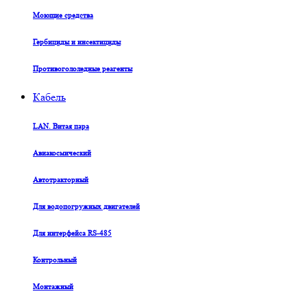
Моющие средства
Гербициды и инсектициды
Противогололедные реагенты
Кабель
LAN. Витая пара
Авиакосмический
Автотракторный
Для водопогружных двигателей
Для интерфейса RS-485
Контрольный
Монтажный