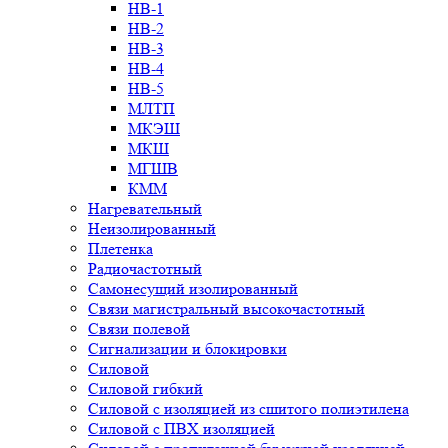
НВ-1
НВ-2
НВ-3
НВ-4
НВ-5
МЛТП
МКЭШ
МКШ
МГШВ
КММ
Нагревательный
Неизолированный
Плетенка
Радиочастотный
Самонесущий изолированный
Связи магистральный высокочастотный
Связи полевой
Сигнализации и блокировки
Силовой
Силовой гибкий
Силовой с изоляцией из сшитого полиэтилена
Силовой с ПВХ изоляцией